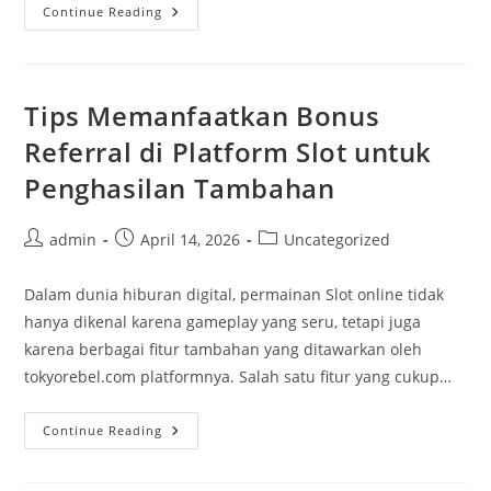
Program
Continue Reading
Loyalitas
Dan
VIP
Slot:
Keuntungan
Untuk
Tips Memanfaatkan Bonus
Pemain
Setia
Referral di Platform Slot untuk
Indonesia
Penghasilan Tambahan
Post
Post
Post
admin
April 14, 2026
Uncategorized
author:
published:
category:
Dalam dunia hiburan digital, permainan Slot online tidak
hanya dikenal karena gameplay yang seru, tetapi juga
karena berbagai fitur tambahan yang ditawarkan oleh
tokyorebel.com platformnya. Salah satu fitur yang cukup…
Tips
Continue Reading
Memanfaatkan
Bonus
Referral