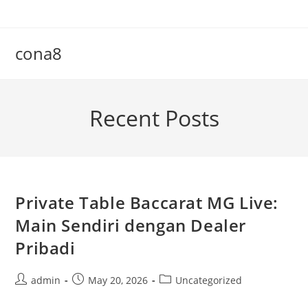
Skip
to
content
cona8
Recent Posts
Private Table Baccarat MG Live:
Main Sendiri dengan Dealer
Pribadi
Post
Post
Post
admin
May 20, 2026
Uncategorized
author:
published:
category: