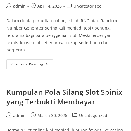
Post
Post
Post
admin
April 4, 2026
Uncategorized
author:
published:
category:
Dalam dunia perjudian online, istilah RNG atau Random
Number Generator sering kali menjadi topik penting,
terutama bagi para penggemar slot. Meski terdengar
teknis, konsep ini sebenarnya cukup sederhana dan
berperan…
Sistem
Continue Reading
RNG
Di
Slot
Online
Vs
Game
Kumpulan Pola Silang Slot Spinix
Kasino
Lainnya
yang Terbukti Membayar
Post
Post
Post
admin
March 30, 2026
Uncategorized
author:
published:
category:
Bermain Slot online kini menjadi hiburan favorit live casino