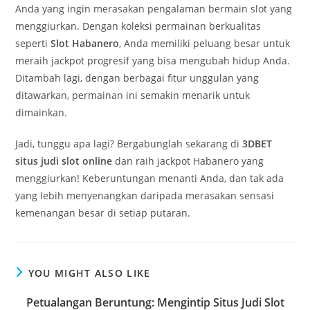
Anda yang ingin merasakan pengalaman bermain slot yang
menggiurkan. Dengan koleksi permainan berkualitas
seperti
Slot Habanero
, Anda memiliki peluang besar untuk
meraih jackpot progresif yang bisa mengubah hidup Anda.
Ditambah lagi, dengan berbagai fitur unggulan yang
ditawarkan, permainan ini semakin menarik untuk
dimainkan.
Jadi, tunggu apa lagi? Bergabunglah sekarang di
3DBET
situs judi slot online
dan raih jackpot Habanero yang
menggiurkan! Keberuntungan menanti Anda, dan tak ada
yang lebih menyenangkan daripada merasakan sensasi
kemenangan besar di setiap putaran.
YOU MIGHT ALSO LIKE
Petualangan Beruntung: Mengintip Situs Judi Slot