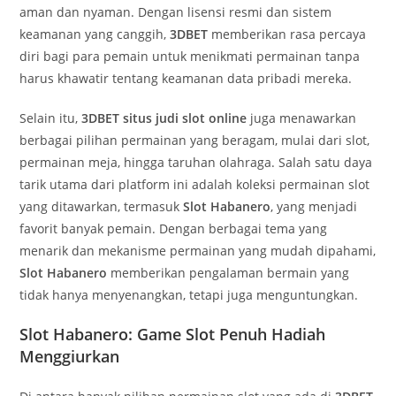
aman dan nyaman. Dengan lisensi resmi dan sistem
keamanan yang canggih,
3DBET
memberikan rasa percaya
diri bagi para pemain untuk menikmati permainan tanpa
harus khawatir tentang keamanan data pribadi mereka.
Selain itu,
3DBET situs judi slot online
juga menawarkan
berbagai pilihan permainan yang beragam, mulai dari slot,
permainan meja, hingga taruhan olahraga. Salah satu daya
tarik utama dari platform ini adalah koleksi permainan slot
yang ditawarkan, termasuk
Slot Habanero
, yang menjadi
favorit banyak pemain. Dengan berbagai tema yang
menarik dan mekanisme permainan yang mudah dipahami,
Slot Habanero
memberikan pengalaman bermain yang
tidak hanya menyenangkan, tetapi juga menguntungkan.
Slot Habanero: Game Slot Penuh Hadiah
Menggiurkan