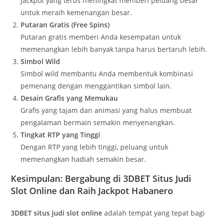
Jackpot yang terus meningkat memberi peluang besar
untuk meraih kemenangan besar.
Putaran Gratis (Free Spins)
Putaran gratis memberi Anda kesempatan untuk
memenangkan lebih banyak tanpa harus bertaruh lebih.
Simbol Wild
Simbol wild membantu Anda membentuk kombinasi
pemenang dengan menggantikan simbol lain.
Desain Grafis yang Memukau
Grafis yang tajam dan animasi yang halus membuat
pengalaman bermain semakin menyenangkan.
Tingkat RTP yang Tinggi
Dengan RTP yang lebih tinggi, peluang untuk
memenangkan hadiah semakin besar.
Kesimpulan: Bergabung di 3DBET Situs Judi
Slot Online dan Raih Jackpot Habanero
3DBET situs judi slot online
adalah tempat yang tepat bagi