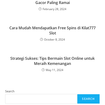
Gacor Paling Ramai
February 28, 2024
Cara Mudah Mendapatkan Free Spins di Kilat777
Slot
October 8, 2024
Strategi Sukses: Tips Bermain Slot Online untuk
Meraih Kemenangan
May 11, 2024
Search
SEARCH