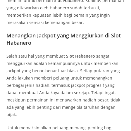
memilih untuk bermain
Slot Habanero
. Kualitas permainan
yang ditawarkan oleh Habanero sudah terbukti,
memberikan kepuasan lebih bagi pemain yang ingin
merasakan sensasi kemenangan besar.
Menangkan Jackpot yang Menggiurkan di Slot
Habanero
Salah satu hal yang membuat
Slot Habanero
sangat
menggiurkan adalah kemampuannya untuk memberikan
jackpot yang benar-benar luar biasa. Setiap putaran yang
Anda lakukan memberi peluang untuk memenangkan
berbagai jenis hadiah, termasuk jackpot progresif yang
dapat membuat Anda kaya dalam sekejap. Tetapi ingat,
meskipun permainan ini menawarkan hadiah besar, tidak
ada yang lebih penting dari mengelola taruhan dengan
bijak.
Untuk memaksimalkan peluang menang, penting bagi