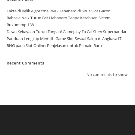
Fakta di Balik Algoritma RNG Habanero di Situs Slot Gacor
Rahasia Naik Turun Bet Habanero Tanpa Ketahuan Sistem
Bukumimpi138
Dewa Kekayaan Turun Tangan! Gameplay Fa Cai Shen Superbandar
Panduan Lengkap Memilih Game Slot Sesuai Saldo di Angkasa17
RNG pada Slot Online: Penjelasan untuk Pemain Baru
Recent Comments
No comments to show.