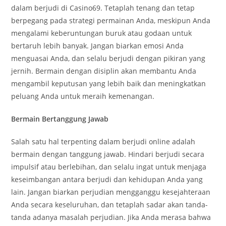
dalam berjudi di Casino69. Tetaplah tenang dan tetap
berpegang pada strategi permainan Anda, meskipun Anda
mengalami keberuntungan buruk atau godaan untuk
bertaruh lebih banyak. Jangan biarkan emosi Anda
menguasai Anda, dan selalu berjudi dengan pikiran yang
jernih. Bermain dengan disiplin akan membantu Anda
mengambil keputusan yang lebih baik dan meningkatkan
peluang Anda untuk meraih kemenangan.
Bermain Bertanggung Jawab
Salah satu hal terpenting dalam berjudi online adalah
bermain dengan tanggung jawab. Hindari berjudi secara
impulsif atau berlebihan, dan selalu ingat untuk menjaga
keseimbangan antara berjudi dan kehidupan Anda yang
lain. Jangan biarkan perjudian mengganggu kesejahteraan
Anda secara keseluruhan, dan tetaplah sadar akan tanda-
tanda adanya masalah perjudian. Jika Anda merasa bahwa