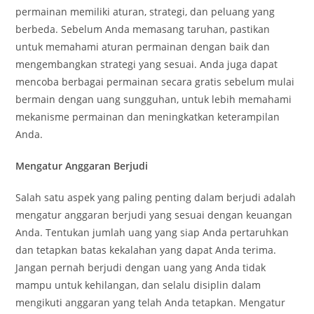
permainan memiliki aturan, strategi, dan peluang yang
berbeda. Sebelum Anda memasang taruhan, pastikan
untuk memahami aturan permainan dengan baik dan
mengembangkan strategi yang sesuai. Anda juga dapat
mencoba berbagai permainan secara gratis sebelum mulai
bermain dengan uang sungguhan, untuk lebih memahami
mekanisme permainan dan meningkatkan keterampilan
Anda.
Mengatur Anggaran Berjudi
Salah satu aspek yang paling penting dalam berjudi adalah
mengatur anggaran berjudi yang sesuai dengan keuangan
Anda. Tentukan jumlah uang yang siap Anda pertaruhkan
dan tetapkan batas kekalahan yang dapat Anda terima.
Jangan pernah berjudi dengan uang yang Anda tidak
mampu untuk kehilangan, dan selalu disiplin dalam
mengikuti anggaran yang telah Anda tetapkan. Mengatur