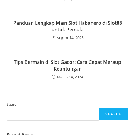
Panduan Lengkap Main Slot Habanero di Slot88
untuk Pemula
August 14, 2025
Tips Bermain di Slot Gacor: Cara Cepat Meraup
Keuntungan
March 14, 2024
Search
SEARCH
Recent Posts