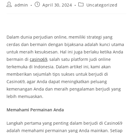
Post
Post
Post
admin
April 30, 2024
Uncategorized
author:
published:
category:
Dalam dunia perjudian online, memiliki strategi yang
cerdas dan bermain dengan bijaksana adalah kunci utama
untuk meraih kesuksesan. Hal ini juga berlaku ketika Anda
bermain di
casino69
, salah satu platform judi online
terkemuka di Indonesia. Dalam artikel ini, kami akan
memberikan sejumlah tips sukses untuk berjudi di
Casino69, agar Anda dapat meningkatkan peluang
kemenangan Anda dan meraih pengalaman berjudi yang
lebih memuaskan.
Memahami Permainan Anda
Langkah pertama yang penting dalam berjudi di Casino69
adalah memahami permainan yang Anda mainkan. Setiap