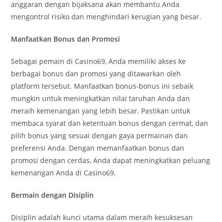
anggaran dengan bijaksana akan membantu Anda
mengontrol risiko dan menghindari kerugian yang besar.
Manfaatkan Bonus dan Promosi
Sebagai pemain di Casino69, Anda memiliki akses ke
berbagai bonus dan promosi yang ditawarkan oleh
platform tersebut. Manfaatkan bonus-bonus ini sebaik
mungkin untuk meningkatkan nilai taruhan Anda dan
meraih kemenangan yang lebih besar. Pastikan untuk
membaca syarat dan ketentuan bonus dengan cermat, dan
pilih bonus yang sesuai dengan gaya permainan dan
preferensi Anda. Dengan memanfaatkan bonus dan
promosi dengan cerdas, Anda dapat meningkatkan peluang
kemenangan Anda di Casino69.
Bermain dengan Disiplin
Disiplin adalah kunci utama dalam meraih kesuksesan