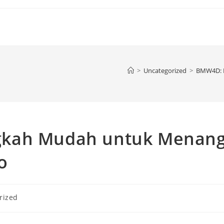
>
Uncategorized
>
BMW4D: L
gkah Mudah untuk Menan
o
rized