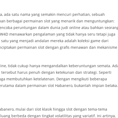
sia, ada satu nama yang semakin mencuri perhatian, sebuah
kan berbagai permainan slot yang menarik dan menguntungkan:
mencoba peruntungan dalam dunia judi online atau bahkan seoran
BMW4D menawarkan pengalaman yang tidak hanya seru tetapi juga
satu yang menjadi andalan mereka adalah koleksi game dari
enciptakan permainan slot dengan grafis menawan dan mekanisme
online, tidak cukup hanya mengandalkan keberuntungan semata. Ad
h tersebut harus penuh dengan ketekunan dan strategi. Seperti
 juga membutuhkan ketelatenan. Dengan mengikuti beberapa
erutama dalam permainan slot Habanero, bukanlah impian belaka.
anero, mulai dari slot klasik hingga slot dengan tema-tema
ng berbeda dengan tingkat volatilitas yang variatif. Ini artinya,