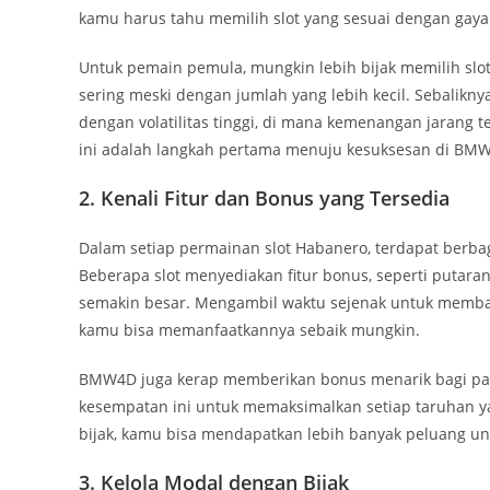
kamu harus tahu memilih slot yang sesuai dengan gay
Untuk pemain pemula, mungkin lebih bijak memilih slo
sering meski dengan jumlah yang lebih kecil. Sebali
dengan volatilitas tinggi, di mana kemenangan jarang t
ini adalah langkah pertama menuju kesuksesan di BM
2.
Kenali Fitur dan Bonus yang Tersedia
Dalam setiap permainan slot Habanero, terdapat berb
Beberapa slot menyediakan fitur bonus, seperti putar
semakin besar. Mengambil waktu sejenak untuk membaca
kamu bisa memanfaatkannya sebaik mungkin.
BMW4D juga kerap memberikan bonus menarik bagi par
kesempatan ini untuk memaksimalkan setiap taruhan 
bijak, kamu bisa mendapatkan lebih banyak peluang u
3.
Kelola Modal dengan Bijak