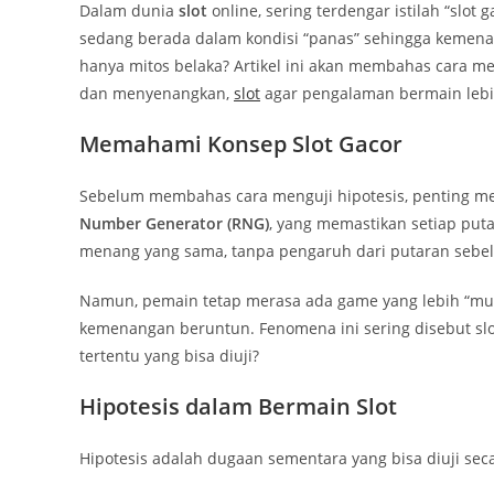
Dalam dunia
slot
online, sering terdengar istilah “sl
sedang berada dalam kondisi “panas” sehingga kemenang
hanya mitos belaka? Artikel ini akan membahas cara men
dan menyenangkan,
slot
agar pengalaman bermain leb
Memahami Konsep Slot Gacor
Sebelum membahas cara menguji hipotesis, penting m
Number Generator (RNG)
, yang memastikan setiap putar
menang yang sama, tanpa pengaruh dari putaran sebe
Namun, pemain tetap merasa ada game yang lebih “mu
kemenangan beruntun. Fenomena ini sering disebut slot
tertentu yang bisa diuji?
Hipotesis dalam Bermain Slot
Hipotesis adalah dugaan sementara yang bisa diuji secar