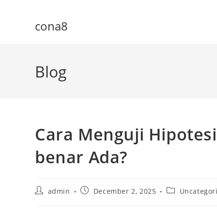
Skip
to
cona8
content
Blog
Cara Menguji Hipotesis
benar Ada?
Post
Post
Post
admin
December 2, 2025
Uncategor
author:
published:
category: