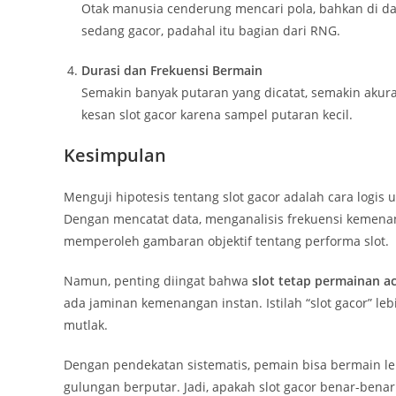
Otak manusia cenderung mencari pola, bahkan di d
sedang gacor, padahal itu bagian dari RNG.
Durasi dan Frekuensi Bermain
Semakin banyak putaran yang dicatat, semakin akura
kesan slot gacor karena sampel putaran kecil.
Kesimpulan
Menguji hipotesis tentang slot gacor adalah cara logi
Dengan mencatat data, menganalisis frekuensi kemen
memperoleh gambaran objektif tentang performa slot.
Namun, penting diingat bahwa
slot tetap permainan a
ada jaminan kemenangan instan. Istilah “slot gacor” lebih
mutlak.
Dengan pendekatan sistematis, pemain bisa bermain le
gulungan berputar. Jadi, apakah slot gacor benar-benar ad