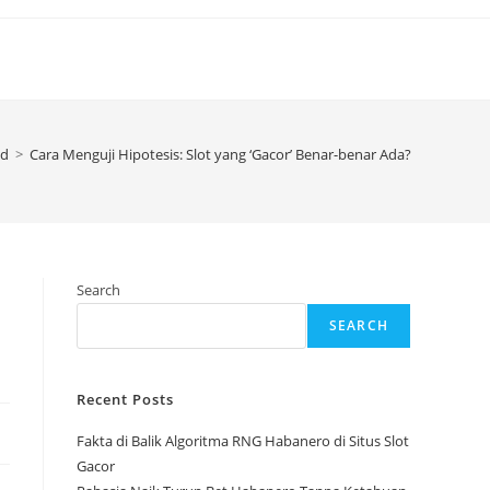
ed
>
Cara Menguji Hipotesis: Slot yang ‘Gacor’ Benar-benar Ada?
Search
SEARCH
Recent Posts
Fakta di Balik Algoritma RNG Habanero di Situs Slot
Gacor