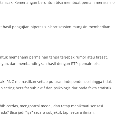
ata acak. Kemenangan beruntun bisa membuat pemain merasa slo
t hasil pengujian hipotesis. Short session mungkin memberikan
s untuk memahami permainan tanpa terjebak rumor atau firasat.
angan, dan membandingkan hasil dengan RTP, pemain bisa
cak
. RNG memastikan setiap putaran independen, sehingga tidak
 sering bersifat subjektif dan psikologis daripada fakta statistik
bih cerdas, mengontrol modal, dan tetap menikmati sensasi
a? Bisa jadi “iya” secara subjektif, tapi secara ilmiah,