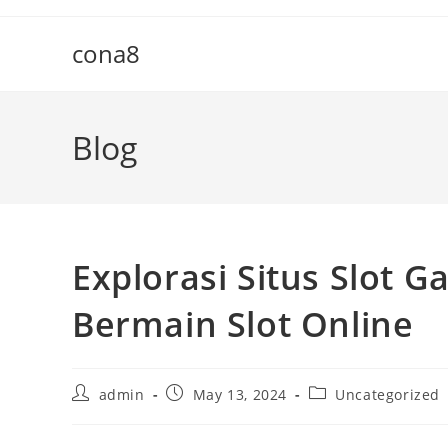
Skip
to
cona8
content
Blog
Explorasi Situs Slot 
Bermain Slot Online
Post
Post
Post
admin
May 13, 2024
Uncategorized
author:
published:
category: