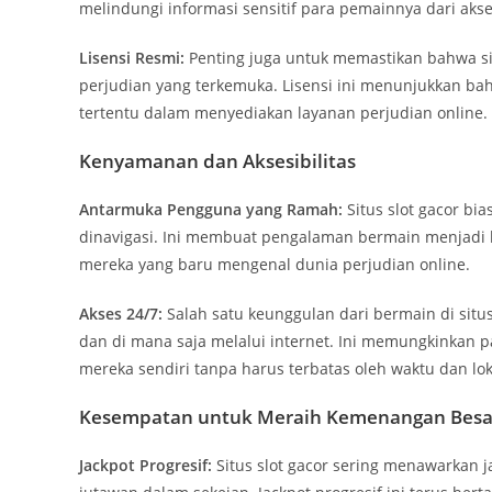
melindungi informasi sensitif para pemainnya dari akse
Lisensi Resmi:
Penting juga untuk memastikan bahwa situ
perjudian yang terkemuka. Lisensi ini menunjukkan ba
tertentu dalam menyediakan layanan perjudian online.
Kenyamanan dan Aksesibilitas
Antarmuka Pengguna yang Ramah:
Situs slot gacor b
dinavigasi. Ini membuat pengalaman bermain menjadi
mereka yang baru mengenal dunia perjudian online.
Akses 24/7:
Salah satu keunggulan dari bermain di situs
dan di mana saja melalui internet. Ini memungkinkan 
mereka sendiri tanpa harus terbatas oleh waktu dan lok
Kesempatan untuk Meraih Kemenangan Besa
Jackpot Progresif:
Situs slot gacor sering menawarkan 