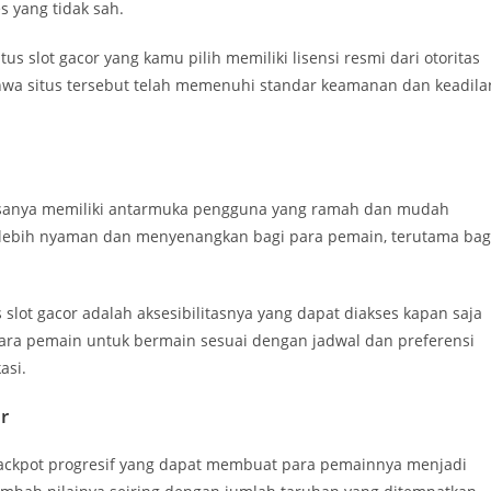
s yang tidak sah.
s slot gacor yang kamu pilih memiliki lisensi resmi dari otoritas
hwa situs tersebut telah memenuhi standar keamanan dan keadila
iasanya memiliki antarmuka pengguna yang ramah dan mudah
 lebih nyaman dan menyenangkan bagi para pemain, terutama bag
 slot gacor adalah aksesibilitasnya yang dapat diakses kapan saja
para pemain untuk bermain sesuai dengan jadwal dan preferensi
asi.
r
jackpot progresif yang dapat membuat para pemainnya menjadi