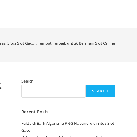
rasi Situs Slot Gacor: Tempat Terbaik untuk Bermain Slot Online
k
Search
SEARCH
Recent Posts
Fakta di Balik Algoritma RNG Habanero di Situs Slot
Gacor