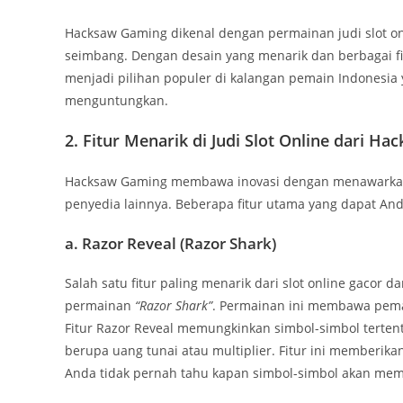
Hacksaw Gaming dikenal dengan permainan judi slot onl
seimbang. Dengan desain yang menarik dan berbagai f
menjadi pilihan populer di kalangan pemain Indonesi
menguntungkan.
2. Fitur Menarik di Judi Slot Online dari H
Hacksaw Gaming membawa inovasi dengan menawarkan 
penyedia lainnya. Beberapa fitur utama yang dapat And
a. Razor Reveal (Razor Shark)
Salah satu fitur paling menarik dari slot online gacor 
permainan
“Razor Shark”
. Permainan ini membawa pema
Fitur Razor Reveal memungkinkan simbol-simbol terten
berupa uang tunai atau multiplier. Fitur ini memberi
Anda tidak pernah tahu kapan simbol-simbol akan mem