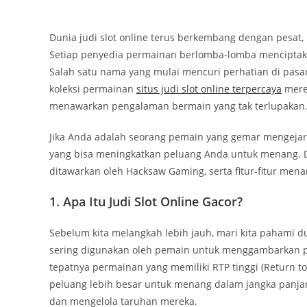
Dunia judi slot online terus berkembang dengan pesa
Setiap penyedia permainan berlomba-lomba menciptakan
Salah satu nama yang mulai mencuri perhatian di pasa
koleksi permainan
situs judi slot online terpercaya
merek
menawarkan pengalaman bermain yang tak terlupakan
Jika Anda adalah seorang pemain yang gemar mengejar k
yang bisa meningkatkan peluang Anda untuk menang. Di 
ditawarkan oleh Hacksaw Gaming, serta fitur-fitur men
1. Apa Itu Judi Slot Online Gacor?
Sebelum kita melangkah lebih jauh, mari kita pahami du
sering digunakan oleh pemain untuk menggambarkan p
tepatnya permainan yang memiliki RTP tinggi (Return t
peluang lebih besar untuk menang dalam jangka panja
dan mengelola taruhan mereka.