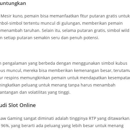
nguntungkan
Mesir kuno, pemain bisa memanfaatkan fitur putaran gratis untuk
simbol-simbol tertentu muncul di gulungan, memberikan pemain
enambah taruhan. Selain itu, selama putaran gratis, simbol wild
 setiap putaran semakin seru dan penuh potensi.
an pengalaman yang berbeda dengan menggunakan simbol kubus
ubus muncul, mereka bisa memberikan kemenangan besar, terutam
 Fitur respins memungkinkan pemain untuk mendapatkan kesempata
meningkatkan peluang untuk menang tanpa harus menambah
ntangan dan volatilitas yang tinggi.
udi Slot Online
ksaw Gaming sangat diminati adalah tingginya RTP yang ditawarkan
 96%, yang berarti ada peluang yang lebih besar untuk menang