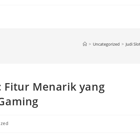
>
Uncategorized
>
Judi Sl
: Fitur Menarik yang
 Gaming
ized