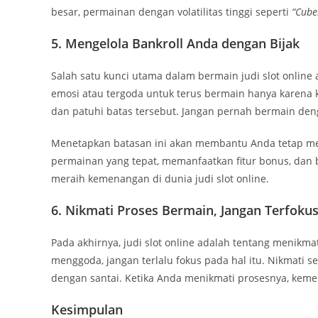
besar, permainan dengan volatilitas tinggi seperti
“Cube
5. Mengelola Bankroll Anda dengan Bijak
Salah satu kunci utama dalam bermain judi slot online
emosi atau tergoda untuk terus bermain hanya karena
dan patuhi batas tersebut. Jangan pernah bermain de
Menetapkan batasan ini akan membantu Anda tetap me
permainan yang tepat, memanfaatkan fitur bonus, dan
meraih kemenangan di dunia judi slot online.
6. Nikmati Proses Bermain, Jangan Terfok
Pada akhirnya, judi slot online adalah tentang menik
menggoda, jangan terlalu fokus pada hal itu. Nikmati set
dengan santai. Ketika Anda menikmati prosesnya, kem
Kesimpulan