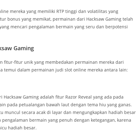
ine mereka yang memiliki RTP tinggi dan volatilitas yang
itur bonus yang memikat, permainan dari Hacksaw Gaming telah
a yang mencari pengalaman bermain yang seru dan berpotensi
acksaw Gaming
fitur-fitur unik yang membedakan permainan mereka dari
a temui dalam permainan judi slot online mereka antara lain:
dari Hacksaw Gaming adalah fitur Razor Reveal yang ada pada
in pada petualangan bawah laut dengan tema hiu yang ganas.
tu muncul secara acak di layar dan mengungkapkan hadiah besar
kan pengalaman bermain yang penuh dengan ketegangan, karena
icu hadiah besar.