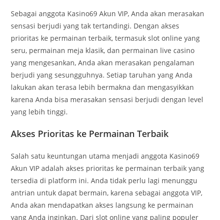
Sebagai anggota Kasino69 Akun VIP, Anda akan merasakan
sensasi berjudi yang tak tertandingi. Dengan akses
prioritas ke permainan terbaik, termasuk slot online yang
seru, permainan meja klasik, dan permainan live casino
yang mengesankan, Anda akan merasakan pengalaman
berjudi yang sesungguhnya. Setiap taruhan yang Anda
lakukan akan terasa lebih bermakna dan mengasyikkan
karena Anda bisa merasakan sensasi berjudi dengan level
yang lebih tinggi.
Akses Prioritas ke Permainan Terbaik
Salah satu keuntungan utama menjadi anggota Kasino69
Akun VIP adalah akses prioritas ke permainan terbaik yang
tersedia di platform ini. Anda tidak perlu lagi menunggu
antrian untuk dapat bermain, karena sebagai anggota VIP,
Anda akan mendapatkan akses langsung ke permainan
yang Anda inginkan. Dari slot online yang paling populer