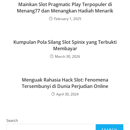
Mainkan Slot Pragmatic Play Terpopuler di
Menang77 dan Menangkan Hadiah Menarik
February 1, 2025
Kumpulan Pola Silang Slot Spinix yang Terbukti
Membayar
March 30, 2026
Menguak Rahasia Hack Slot: Fenomena
Tersembunyi di Dunia Perjudian Online
April 30, 2024
Search
SEARCH