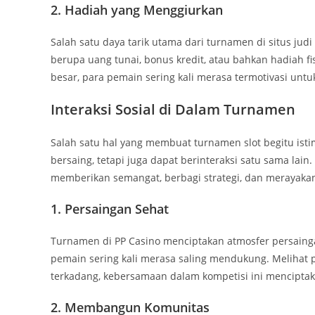
2.
Hadiah yang Menggiurkan
Salah satu daya tarik utama dari turnamen di situs judi
berupa uang tunai, bonus kredit, atau bahkan hadiah
besar, para pemain sering kali merasa termotivasi u
Interaksi Sosial di Dalam Turnamen
Salah satu hal yang membuat turnamen slot begitu isti
bersaing, tetapi juga dapat berinteraksi satu sama lain
memberikan semangat, berbagi strategi, dan merayak
1.
Persaingan Sehat
Turnamen di PP Casino menciptakan atmosfer persaing
pemain sering kali merasa saling mendukung. Melihat p
terkadang, kebersamaan dalam kompetisi ini menciptaka
2.
Membangun Komunitas