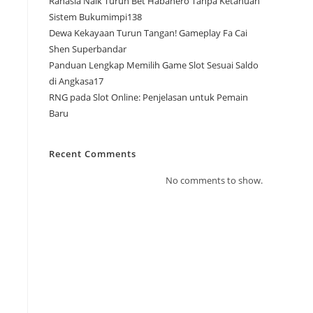
Rahasia Naik Turun Bet Habanero Tanpa Ketahuan
Sistem Bukumimpi138
Dewa Kekayaan Turun Tangan! Gameplay Fa Cai
Shen Superbandar
Panduan Lengkap Memilih Game Slot Sesuai Saldo
di Angkasa17
RNG pada Slot Online: Penjelasan untuk Pemain
Baru
Recent Comments
No comments to show.