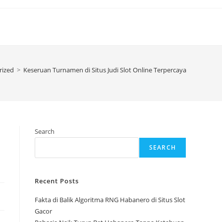
rized
>
Keseruan Turnamen di Situs Judi Slot Online Terpercaya
Search
SEARCH
Recent Posts
Fakta di Balik Algoritma RNG Habanero di Situs Slot
Gacor