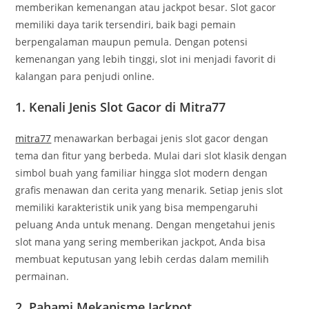
memberikan kemenangan atau jackpot besar. Slot gacor
memiliki daya tarik tersendiri, baik bagi pemain
berpengalaman maupun pemula. Dengan potensi
kemenangan yang lebih tinggi, slot ini menjadi favorit di
kalangan para penjudi online.
1.
Kenali Jenis Slot Gacor di Mitra77
mitra77
menawarkan berbagai jenis slot gacor dengan
tema dan fitur yang berbeda. Mulai dari slot klasik dengan
simbol buah yang familiar hingga slot modern dengan
grafis menawan dan cerita yang menarik. Setiap jenis slot
memiliki karakteristik unik yang bisa mempengaruhi
peluang Anda untuk menang. Dengan mengetahui jenis
slot mana yang sering memberikan jackpot, Anda bisa
membuat keputusan yang lebih cerdas dalam memilih
permainan.
2.
Pahami Mekanisme Jackpot