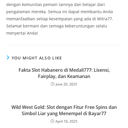
dengan komunitas pemain lainnya dan belajar dari
pengalaman mereka. Semua ini dapat membantu Anda
memanfaatkan setiap kesempatan yang ada di Mitra77.
Selamat bermain dan semoga keberuntungan selalu
menyertai Anda!
YOU MIGHT ALSO LIKE
Fakta Slot Habanero di Medali777: Lisensi,
Fairplay, dan Keamanan
June 20, 2025
Wild West Gold: Slot dengan Fitur Free Spins dan
Simbol Liar yang Menempel di Bayar77
April 16, 2025