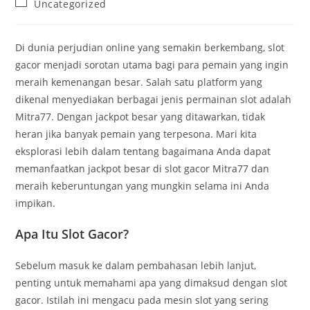
Post
Uncategorized
category:
Di dunia perjudian online yang semakin berkembang, slot
gacor menjadi sorotan utama bagi para pemain yang ingin
meraih kemenangan besar. Salah satu platform yang
dikenal menyediakan berbagai jenis permainan slot adalah
Mitra77. Dengan jackpot besar yang ditawarkan, tidak
heran jika banyak pemain yang terpesona. Mari kita
eksplorasi lebih dalam tentang bagaimana Anda dapat
memanfaatkan jackpot besar di slot gacor Mitra77 dan
meraih keberuntungan yang mungkin selama ini Anda
impikan.
Apa Itu Slot Gacor?
Sebelum masuk ke dalam pembahasan lebih lanjut,
penting untuk memahami apa yang dimaksud dengan slot
gacor. Istilah ini mengacu pada mesin slot yang sering