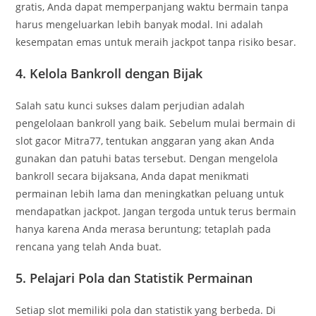
gratis, Anda dapat memperpanjang waktu bermain tanpa
harus mengeluarkan lebih banyak modal. Ini adalah
kesempatan emas untuk meraih jackpot tanpa risiko besar.
4.
Kelola Bankroll dengan Bijak
Salah satu kunci sukses dalam perjudian adalah
pengelolaan bankroll yang baik. Sebelum mulai bermain di
slot gacor Mitra77, tentukan anggaran yang akan Anda
gunakan dan patuhi batas tersebut. Dengan mengelola
bankroll secara bijaksana, Anda dapat menikmati
permainan lebih lama dan meningkatkan peluang untuk
mendapatkan jackpot. Jangan tergoda untuk terus bermain
hanya karena Anda merasa beruntung; tetaplah pada
rencana yang telah Anda buat.
5.
Pelajari Pola dan Statistik Permainan
Setiap slot memiliki pola dan statistik yang berbeda. Di