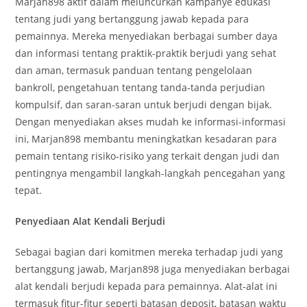
Marjan898 aktif dalam meluncurkan kampanye edukasi
tentang judi yang bertanggung jawab kepada para
pemainnya. Mereka menyediakan berbagai sumber daya
dan informasi tentang praktik-praktik berjudi yang sehat
dan aman, termasuk panduan tentang pengelolaan
bankroll, pengetahuan tentang tanda-tanda perjudian
kompulsif, dan saran-saran untuk berjudi dengan bijak.
Dengan menyediakan akses mudah ke informasi-informasi
ini, Marjan898 membantu meningkatkan kesadaran para
pemain tentang risiko-risiko yang terkait dengan judi dan
pentingnya mengambil langkah-langkah pencegahan yang
tepat.
Penyediaan Alat Kendali Berjudi
Sebagai bagian dari komitmen mereka terhadap judi yang
bertanggung jawab, Marjan898 juga menyediakan berbagai
alat kendali berjudi kepada para pemainnya. Alat-alat ini
termasuk fitur-fitur seperti batasan deposit, batasan waktu