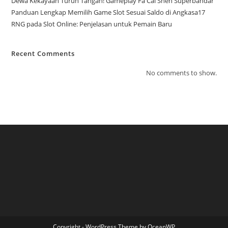
Dewa Kekayaan Turun Tangan! Gameplay Fa Cai Shen Superbandar
Panduan Lengkap Memilih Game Slot Sesuai Saldo di Angkasa17
RNG pada Slot Online: Penjelasan untuk Pemain Baru
Recent Comments
No comments to show.
Copyright - WordPress Theme by OceanWP