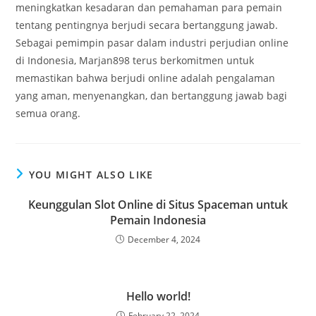
meningkatkan kesadaran dan pemahaman para pemain
tentang pentingnya berjudi secara bertanggung jawab.
Sebagai pemimpin pasar dalam industri perjudian online
di Indonesia, Marjan898 terus berkomitmen untuk
memastikan bahwa berjudi online adalah pengalaman
yang aman, menyenangkan, dan bertanggung jawab bagi
semua orang.
YOU MIGHT ALSO LIKE
Keunggulan Slot Online di Situs Spaceman untuk
Pemain Indonesia
December 4, 2024
Hello world!
February 22, 2024