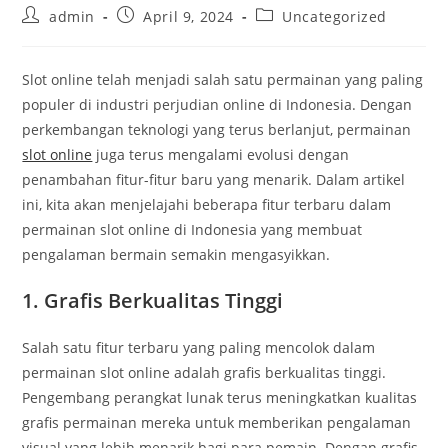
Post
Post
Post
admin
April 9, 2024
Uncategorized
author:
published:
category:
Slot online telah menjadi salah satu permainan yang paling
populer di industri perjudian online di Indonesia. Dengan
perkembangan teknologi yang terus berlanjut, permainan
slot online
juga terus mengalami evolusi dengan
penambahan fitur-fitur baru yang menarik. Dalam artikel
ini, kita akan menjelajahi beberapa fitur terbaru dalam
permainan slot online di Indonesia yang membuat
pengalaman bermain semakin mengasyikkan.
1.
Grafis Berkualitas Tinggi
Salah satu fitur terbaru yang paling mencolok dalam
permainan slot online adalah grafis berkualitas tinggi.
Pengembang perangkat lunak terus meningkatkan kualitas
grafis permainan mereka untuk memberikan pengalaman
visual yang lebih menarik bagi para pemain. Dengan grafis