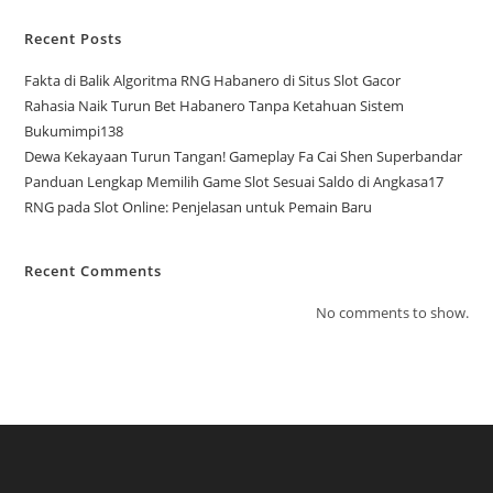
Recent Posts
Fakta di Balik Algoritma RNG Habanero di Situs Slot Gacor
Rahasia Naik Turun Bet Habanero Tanpa Ketahuan Sistem
Bukumimpi138
Dewa Kekayaan Turun Tangan! Gameplay Fa Cai Shen Superbandar
Panduan Lengkap Memilih Game Slot Sesuai Saldo di Angkasa17
RNG pada Slot Online: Penjelasan untuk Pemain Baru
Recent Comments
No comments to show.