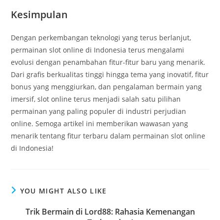
Kesimpulan
Dengan perkembangan teknologi yang terus berlanjut,
permainan slot online di Indonesia terus mengalami
evolusi dengan penambahan fitur-fitur baru yang menarik.
Dari grafis berkualitas tinggi hingga tema yang inovatif, fitur
bonus yang menggiurkan, dan pengalaman bermain yang
imersif, slot online terus menjadi salah satu pilihan
permainan yang paling populer di industri perjudian
online. Semoga artikel ini memberikan wawasan yang
menarik tentang fitur terbaru dalam permainan slot online
di Indonesia!
YOU MIGHT ALSO LIKE
Trik Bermain di Lord88: Rahasia Kemenangan