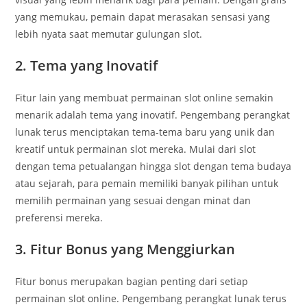
yang memukau, pemain dapat merasakan sensasi yang
lebih nyata saat memutar gulungan slot.
2.
Tema yang Inovatif
Fitur lain yang membuat permainan slot online semakin
menarik adalah tema yang inovatif. Pengembang perangkat
lunak terus menciptakan tema-tema baru yang unik dan
kreatif untuk permainan slot mereka. Mulai dari slot
dengan tema petualangan hingga slot dengan tema budaya
atau sejarah, para pemain memiliki banyak pilihan untuk
memilih permainan yang sesuai dengan minat dan
preferensi mereka.
3.
Fitur Bonus yang Menggiurkan
Fitur bonus merupakan bagian penting dari setiap
permainan slot online. Pengembang perangkat lunak terus