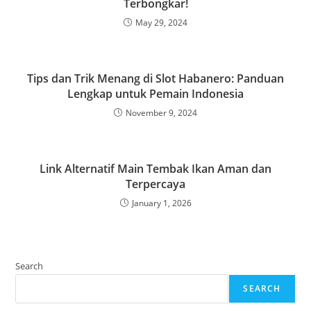
Terbongkar!
May 29, 2024
Tips dan Trik Menang di Slot Habanero: Panduan
Lengkap untuk Pemain Indonesia
November 9, 2024
Link Alternatif Main Tembak Ikan Aman dan
Terpercaya
January 1, 2026
Search
SEARCH