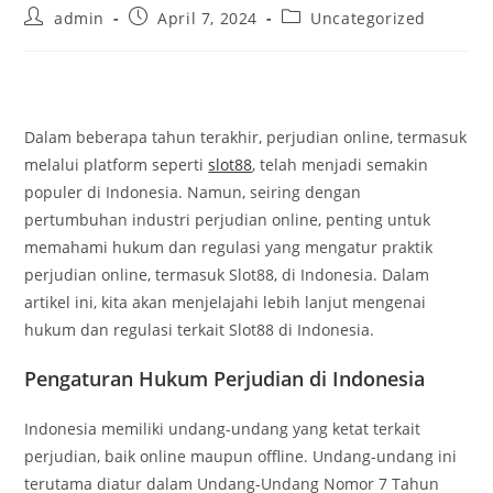
Post
Post
Post
admin
April 7, 2024
Uncategorized
author:
published:
category:
Dalam beberapa tahun terakhir, perjudian online, termasuk
melalui platform seperti
slot88
, telah menjadi semakin
populer di Indonesia. Namun, seiring dengan
pertumbuhan industri perjudian online, penting untuk
memahami hukum dan regulasi yang mengatur praktik
perjudian online, termasuk Slot88, di Indonesia. Dalam
artikel ini, kita akan menjelajahi lebih lanjut mengenai
hukum dan regulasi terkait Slot88 di Indonesia.
Pengaturan Hukum Perjudian di Indonesia
Indonesia memiliki undang-undang yang ketat terkait
perjudian, baik online maupun offline. Undang-undang ini
terutama diatur dalam Undang-Undang Nomor 7 Tahun