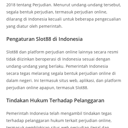
2018 tentang Perjudian. Menurut undang-undang tersebut,
segala bentuk perjudian, termasuk perjudian online,
dilarang di Indonesia kecuali untuk beberapa pengecualian
yang diatur oleh pemerintah.
Pengaturan Slot88 di Indonesia
Slot88 dan platform perjudian online lainnya secara resmi
tidak diizinkan beroperasi di Indonesia sesuai dengan
undang-undang yang berlaku. Pemerintah Indonesia
secara tegas melarang segala bentuk perjudian online di
dalam negeri. Ini termasuk situs web, aplikasi, dan platform
perjudian online apapun, termasuk Slot88.
Tindakan Hukum Terhadap Pelanggaran
Pemerintah Indonesia telah mengambil tindakan tegas
terhadap pelanggaran hukum terkait perjudian online,
termasuk pemblokiran situs web perjudian ilegal dan