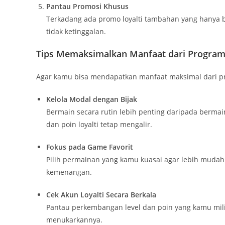
Pantau Promosi Khusus
Terkadang ada promo loyalti tambahan yang hanya be
tidak ketinggalan.
Tips Memaksimalkan Manfaat dari Program 
Agar kamu bisa mendapatkan manfaat maksimal dari pro
Kelola Modal dengan Bijak
Bermain secara rutin lebih penting daripada bermai
dan poin loyalti tetap mengalir.
Fokus pada Game Favorit
Pilih permainan yang kamu kuasai agar lebih muda
kemenangan.
Cek Akun Loyalti Secara Berkala
Pantau perkembangan level dan poin yang kamu mil
menukarkannya.