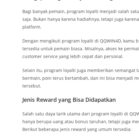
Bagi banyak pemain, program loyalti menjadi salah sa
saja. Bukan hanya karena hadiahnya, tetapi juga karen
platform.
Dengan mengikuti program loyalti di QQWIN4D, kamu 
tersedia untuk pemain biasa. Misalnya, akses ke perma
customer service yang lebih cepat dan personal.
Selain itu, program loyalti juga memberikan semangat 
bermain, poin terus bertambah, dan ini bisa menjadi mo
tersebut.
Jenis Reward yang Bisa Didapatkan
Salah satu daya tarik utama dari program loyalti di QQ
hanya berupa uang atau bonus taruhan, tetapi juga me
Berikut beberapa jenis reward yang umum tersedia: