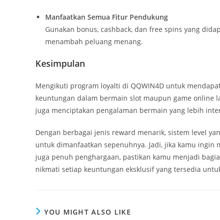
Manfaatkan Semua Fitur Pendukung
Gunakan bonus, cashback, dan free spins yang dida
menambah peluang menang.
Kesimpulan
Mengikuti program loyalti di QQWIN4D untuk mendapat
keuntungan dalam bermain slot maupun game online lai
juga menciptakan pengalaman bermain yang lebih inter
Dengan berbagai jenis reward menarik, sistem level ya
untuk dimanfaatkan sepenuhnya. Jadi, jika kamu ingin
juga penuh penghargaan, pastikan kamu menjadi bagian 
nikmati setiap keuntungan eksklusif yang tersedia untu
YOU MIGHT ALSO LIKE