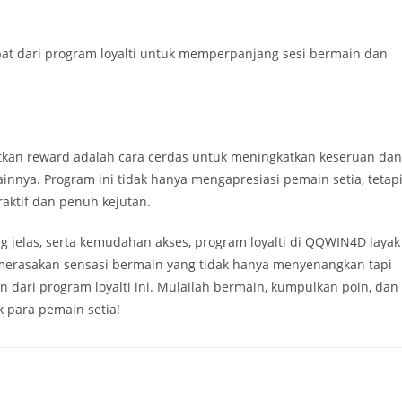
pat dari program loyalti untuk memperpanjang sesi bermain dan
kan reward adalah cara cerdas untuk meningkatkan keseruan dan
nnya. Program ini tidak hanya mengapresiasi pemain setia, tetap
aktif dan penuh kejutan.
ng jelas, serta kemudahan akses, program loyalti di QQWIN4D layak
 merasakan sensasi bermain yang tidak hanya menyenangkan tapi
dari program loyalti ini. Mulailah bermain, kumpulkan poin, dan
k para pemain setia!