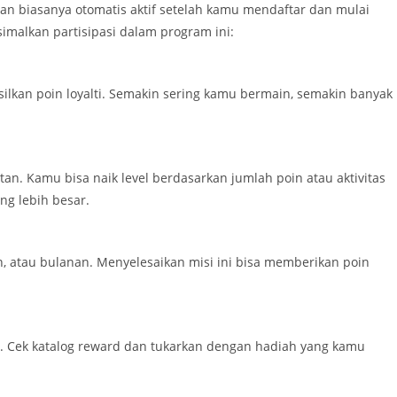
n biasanya otomatis aktif setelah kamu mendaftar dan mulai
malkan partisipasi dalam program ini:
kan poin loyalti. Semakin sering kamu bermain, semakin banyak
atan. Kamu bisa naik level berdasarkan jumlah poin atau aktivitas
g lebih besar.
 atau bulanan. Menyelesaikan misi ini bisa memberikan poin
 Cek katalog reward dan tukarkan dengan hadiah yang kamu