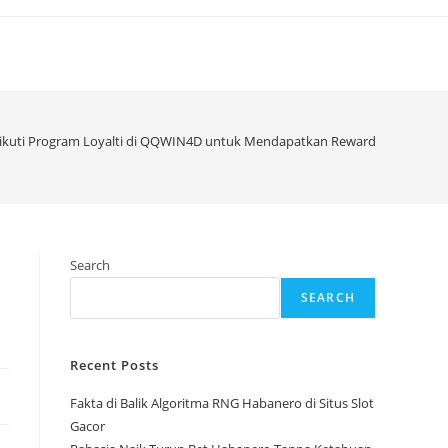
kuti Program Loyalti di QQWIN4D untuk Mendapatkan Reward
Search
SEARCH
Recent Posts
Fakta di Balik Algoritma RNG Habanero di Situs Slot
Gacor