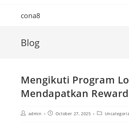
Skip
to
cona8
content
Blog
Mengikuti Program Lo
Mendapatkan Reward
Post
Post
Post
admin
October 27, 2025
Uncategori
author:
published:
category: