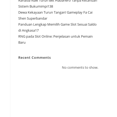
Rahasia Naik Turun Bet Habanero Tanpa Ketahuan
Sistem Bukumimpi138
Dewa Kekayaan Turun Tangan! Gameplay Fa Cai
Shen Superbandar
Panduan Lengkap Memilih Game Slot Sesuai Saldo
di Angkasa17
RNG pada Slot Online: Penjelasan untuk Pemain
Baru
Recent Comments
No comments to show.