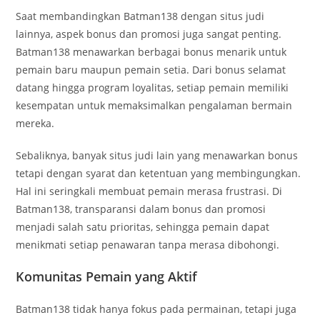
Saat membandingkan Batman138 dengan situs judi
lainnya, aspek bonus dan promosi juga sangat penting.
Batman138 menawarkan berbagai bonus menarik untuk
pemain baru maupun pemain setia. Dari bonus selamat
datang hingga program loyalitas, setiap pemain memiliki
kesempatan untuk memaksimalkan pengalaman bermain
mereka.
Sebaliknya, banyak situs judi lain yang menawarkan bonus
tetapi dengan syarat dan ketentuan yang membingungkan.
Hal ini seringkali membuat pemain merasa frustrasi. Di
Batman138, transparansi dalam bonus dan promosi
menjadi salah satu prioritas, sehingga pemain dapat
menikmati setiap penawaran tanpa merasa dibohongi.
Komunitas Pemain yang Aktif
Batman138 tidak hanya fokus pada permainan, tetapi juga