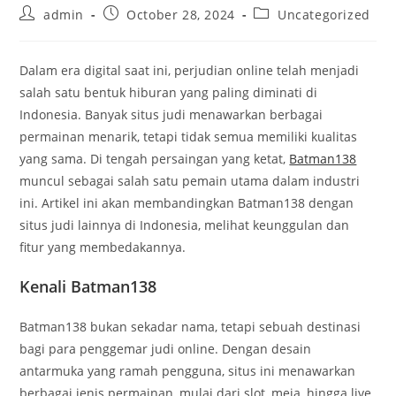
Post
Post
Post
admin
October 28, 2024
Uncategorized
author:
published:
category:
Dalam era digital saat ini, perjudian online telah menjadi
salah satu bentuk hiburan yang paling diminati di
Indonesia. Banyak situs judi menawarkan berbagai
permainan menarik, tetapi tidak semua memiliki kualitas
yang sama. Di tengah persaingan yang ketat,
Batman138
muncul sebagai salah satu pemain utama dalam industri
ini. Artikel ini akan membandingkan Batman138 dengan
situs judi lainnya di Indonesia, melihat keunggulan dan
fitur yang membedakannya.
Kenali Batman138
Batman138 bukan sekadar nama, tetapi sebuah destinasi
bagi para penggemar judi online. Dengan desain
antarmuka yang ramah pengguna, situs ini menawarkan
berbagai jenis permainan, mulai dari slot, meja, hingga live