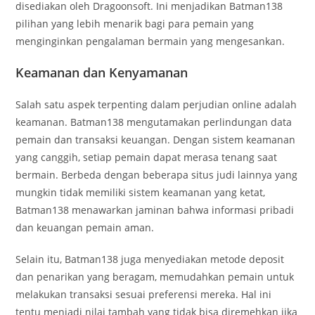
disediakan oleh Dragoonsoft. Ini menjadikan Batman138
pilihan yang lebih menarik bagi para pemain yang
menginginkan pengalaman bermain yang mengesankan.
Keamanan dan Kenyamanan
Salah satu aspek terpenting dalam perjudian online adalah
keamanan. Batman138 mengutamakan perlindungan data
pemain dan transaksi keuangan. Dengan sistem keamanan
yang canggih, setiap pemain dapat merasa tenang saat
bermain. Berbeda dengan beberapa situs judi lainnya yang
mungkin tidak memiliki sistem keamanan yang ketat,
Batman138 menawarkan jaminan bahwa informasi pribadi
dan keuangan pemain aman.
Selain itu, Batman138 juga menyediakan metode deposit
dan penarikan yang beragam, memudahkan pemain untuk
melakukan transaksi sesuai preferensi mereka. Hal ini
tentu menjadi nilai tambah yang tidak bisa diremehkan jika