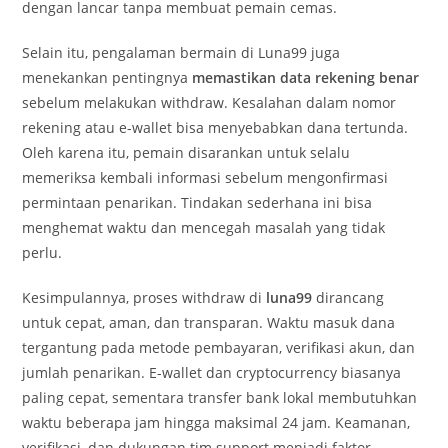
dengan lancar tanpa membuat pemain cemas.
Selain itu, pengalaman bermain di Luna99 juga
menekankan pentingnya
memastikan data rekening benar
sebelum melakukan withdraw. Kesalahan dalam nomor
rekening atau e-wallet bisa menyebabkan dana tertunda.
Oleh karena itu, pemain disarankan untuk selalu
memeriksa kembali informasi sebelum mengonfirmasi
permintaan penarikan. Tindakan sederhana ini bisa
menghemat waktu dan mencegah masalah yang tidak
perlu.
Kesimpulannya, proses withdraw di
luna99
dirancang
untuk cepat, aman, dan transparan. Waktu masuk dana
tergantung pada metode pembayaran, verifikasi akun, dan
jumlah penarikan. E-wallet dan cryptocurrency biasanya
paling cepat, sementara transfer bank lokal membutuhkan
waktu beberapa jam hingga maksimal 24 jam. Keamanan,
verifikasi, dan dukungan tim support menjadi faktor