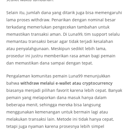
Selain itu, jumlah dana yang ditarik juga bisa memengaruhi
lama proses withdraw. Penarikan dengan nominal besar
terkadang memerlukan pengecekan tambahan untuk
memastikan transaksi aman. Di Luna99, tim support selalu
memantau transaksi besar agar tidak terjadi kesalahan
atau penyalahgunaan. Meskipun sedikit lebih lama,
prosedur ini justru memberikan rasa aman bagi pemain
dan memastikan dana sampai dengan tepat.
Pengalaman komunitas pemain Luna99 menunjukkan
bahwa
withdraw melalui e-wallet atau cryptocurrency
biasanya menjadi pilihan favorit karena lebih cepat. Banyak
pemain yang melaporkan dana masuk hanya dalam
beberapa menit, sehingga mereka bisa langsung
menggunakan kemenangan untuk bermain lagi atau
melakukan transaksi lain. Metode ini tidak hanya cepat,
tetapi juga nyaman karena prosesnya lebih simpel