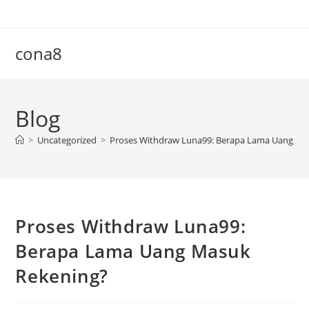
Skip
to
content
cona8
Blog
>
Uncategorized
>
Proses Withdraw Luna99: Berapa Lama Uang Ma
Proses Withdraw Luna99:
Berapa Lama Uang Masuk
Rekening?