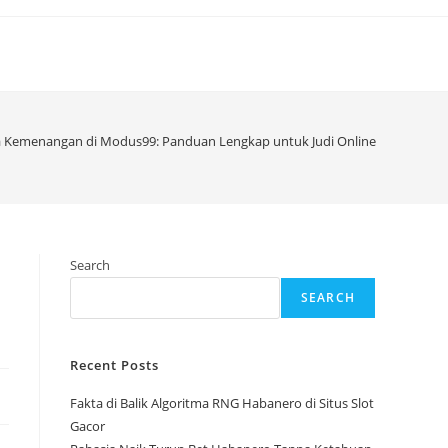
a Kemenangan di Modus99: Panduan Lengkap untuk Judi Online
Search
SEARCH
Recent Posts
Fakta di Balik Algoritma RNG Habanero di Situs Slot
Gacor