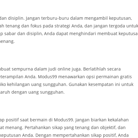
 dan disiplin. Jangan terburu-buru dalam mengambil keputusan,
ah tenang dan fokus pada strategi Anda, dan jangan tergoda untu
tap sabar dan disiplin, Anda dapat menghindari membuat keputus
menang.
mbuat sempurna dalam judi online juga. Berlatihlah secara
an keterampilan Anda. Modus99 menawarkan opsi permainan gratis
iko kehilangan uang sungguhan. Gunakan kesempatan ini untuk
taruh dengan uang sungguhan.
ikap positif saat bermain di Modus99. Jangan biarkan kekalahan
at menang. Pertahankan sikap yang tenang dan objektif, dan
eputusan Anda. Dengan mempertahankan sikap positif, Anda