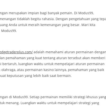
angan merupakan impian bagi banyak pemain. Di Modus99,
kemenangan tidaklah begitu rahasia. Dengan pengetahuan yang tep
luang Anda untuk meraih kemenangan yang besar. Mari kita
i Modus99.
/edgetraderplus.com/
adalah memahami aturan permainan denga
, dan pemahaman yang kuat tentang aturan tersebut akan memberi
i bertaruh, luangkan waktu untuk mempelajari aturan permainan
han olahraga, atau permainan kasino lainnya, pemahaman yang baik
t keputusan yang lebih baik saat bermain.
angan di Modus99. Setiap permainan memiliki strategi khusus yan
k menang. Luangkan waktu untuk mempelajari strategi yang