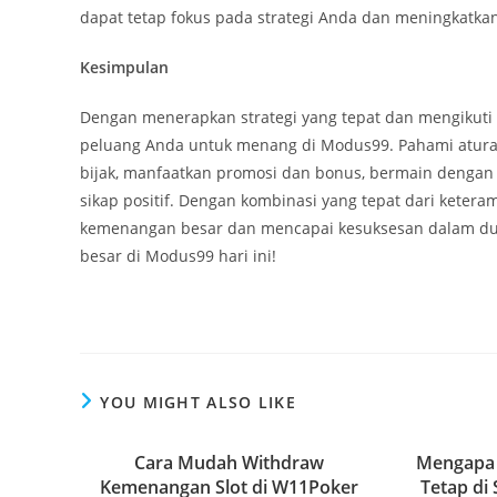
dapat tetap fokus pada strategi Anda dan meningkatk
Kesimpulan
Dengan menerapkan strategi yang tepat dan mengikuti t
peluang Anda untuk menang di Modus99. Pahami aturan
bijak, manfaatkan promosi dan bonus, bermain dengan s
sikap positif. Dengan kombinasi yang tepat dari kete
kemenangan besar dan mencapai kesuksesan dalam dun
besar di Modus99 hari ini!
YOU MIGHT ALSO LIKE
Cara Mudah Withdraw
Mengapa 
Kemenangan Slot di W11Poker
Tetap di