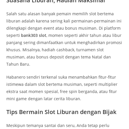
Suasana Liburan, Hadiah Maksimal
Salah satu alasan banyak pemain memilih slot bertema
liburan adalah karena sering kali permainan-permainan ini
dilengkapi dengan event atau bonus musiman. Di platform
seperti
bank303 slot
, momen seperti akhir tahun atau libur
panjang sering dimanfaatkan untuk menghadirkan promosi
khusus. Misalnya, hadiah cashback, turnamen slot
musiman, atau bonus deposit dengan tema Natal dan
Tahun Baru.
Habanero sendiri terkenal suka menambahkan fitur-fitur
istimewa dalam slot bertema musiman, seperti multiplier
ekstra saat momen spesial, free spin berganda, atau fitur
mini game dengan latar cerita liburan.
Tips Bermain Slot Liburan dengan Bijak
Meskipun temanya santai dan seru, Anda tetap perlu