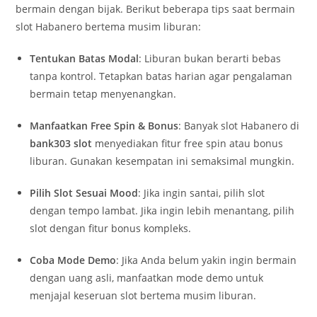
bermain dengan bijak. Berikut beberapa tips saat bermain
slot Habanero bertema musim liburan:
Tentukan Batas Modal
: Liburan bukan berarti bebas
tanpa kontrol. Tetapkan batas harian agar pengalaman
bermain tetap menyenangkan.
Manfaatkan Free Spin & Bonus
: Banyak slot Habanero di
bank303 slot
menyediakan fitur free spin atau bonus
liburan. Gunakan kesempatan ini semaksimal mungkin.
Pilih Slot Sesuai Mood
: Jika ingin santai, pilih slot
dengan tempo lambat. Jika ingin lebih menantang, pilih
slot dengan fitur bonus kompleks.
Coba Mode Demo
: Jika Anda belum yakin ingin bermain
dengan uang asli, manfaatkan mode demo untuk
menjajal keseruan slot bertema musim liburan.