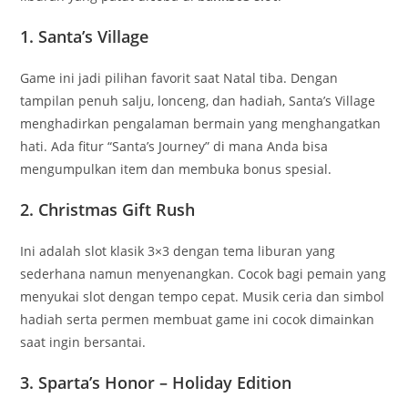
1.
Santa’s Village
Game ini jadi pilihan favorit saat Natal tiba. Dengan
tampilan penuh salju, lonceng, dan hadiah, Santa’s Village
menghadirkan pengalaman bermain yang menghangatkan
hati. Ada fitur “Santa’s Journey” di mana Anda bisa
mengumpulkan item dan membuka bonus spesial.
2.
Christmas Gift Rush
Ini adalah slot klasik 3×3 dengan tema liburan yang
sederhana namun menyenangkan. Cocok bagi pemain yang
menyukai slot dengan tempo cepat. Musik ceria dan simbol
hadiah serta permen membuat game ini cocok dimainkan
saat ingin bersantai.
3.
Sparta’s Honor – Holiday Edition