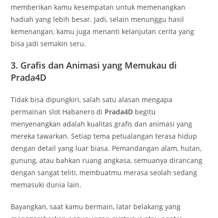
memberikan kamu kesempatan untuk memenangkan
hadiah yang lebih besar. Jadi, selain menunggu hasil
kemenangan, kamu juga menanti kelanjutan cerita yang
bisa jadi semakin seru.
3.
Grafis dan Animasi yang Memukau di
Prada4D
Tidak bisa dipungkiri, salah satu alasan mengapa
permainan slot Habanero di
Prada4D
begitu
menyenangkan adalah kualitas grafis dan animasi yang
mereka tawarkan. Setiap tema petualangan terasa hidup
dengan detail yang luar biasa. Pemandangan alam, hutan,
gunung, atau bahkan ruang angkasa, semuanya dirancang
dengan sangat teliti, membuatmu merasa seolah sedang
memasuki dunia lain.
Bayangkan, saat kamu bermain, latar belakang yang