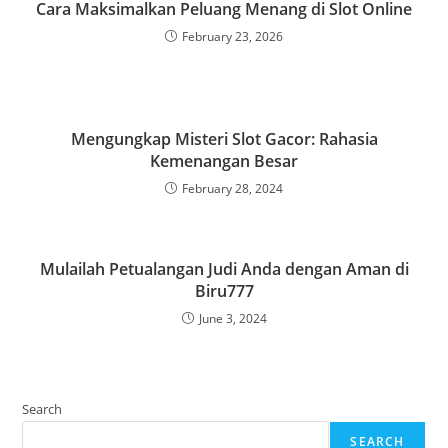
Cara Maksimalkan Peluang Menang di Slot Online
February 23, 2026
Mengungkap Misteri Slot Gacor: Rahasia
Kemenangan Besar
February 28, 2024
Mulailah Petualangan Judi Anda dengan Aman di
Biru777
June 3, 2024
Search
SEARCH