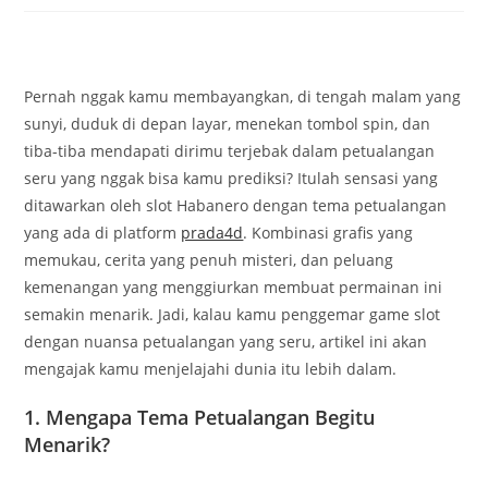
Pernah nggak kamu membayangkan, di tengah malam yang
sunyi, duduk di depan layar, menekan tombol spin, dan
tiba-tiba mendapati dirimu terjebak dalam petualangan
seru yang nggak bisa kamu prediksi? Itulah sensasi yang
ditawarkan oleh slot Habanero dengan tema petualangan
yang ada di platform
prada4d
. Kombinasi grafis yang
memukau, cerita yang penuh misteri, dan peluang
kemenangan yang menggiurkan membuat permainan ini
semakin menarik. Jadi, kalau kamu penggemar game slot
dengan nuansa petualangan yang seru, artikel ini akan
mengajak kamu menjelajahi dunia itu lebih dalam.
1.
Mengapa Tema Petualangan Begitu
Menarik?