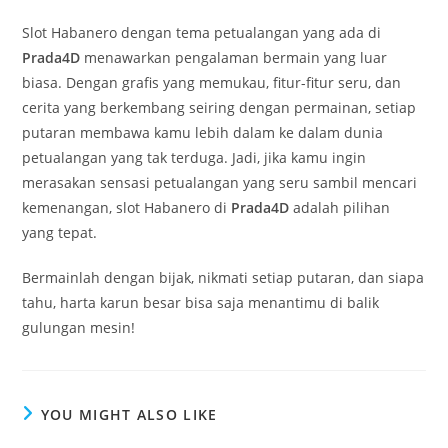
Slot Habanero dengan tema petualangan yang ada di
Prada4D
menawarkan pengalaman bermain yang luar
biasa. Dengan grafis yang memukau, fitur-fitur seru, dan
cerita yang berkembang seiring dengan permainan, setiap
putaran membawa kamu lebih dalam ke dalam dunia
petualangan yang tak terduga. Jadi, jika kamu ingin
merasakan sensasi petualangan yang seru sambil mencari
kemenangan, slot Habanero di
Prada4D
adalah pilihan
yang tepat.
Bermainlah dengan bijak, nikmati setiap putaran, dan siapa
tahu, harta karun besar bisa saja menantimu di balik
gulungan mesin!
YOU MIGHT ALSO LIKE