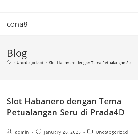
Skip
to
content
cona8
Blog
>
Uncategorized
>
Slot Habanero dengan Tema Petualangan Seru d
Slot Habanero dengan Tema
Petualangan Seru di Prada4D
Post
Post
Post
admin
January 20, 2025
Uncategorized
author:
published:
category: