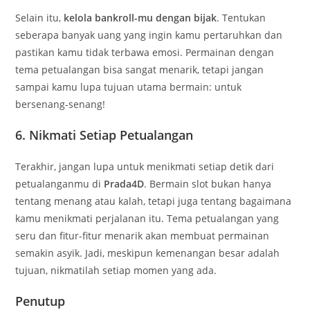
Selain itu,
kelola bankroll-mu dengan bijak
. Tentukan
seberapa banyak uang yang ingin kamu pertaruhkan dan
pastikan kamu tidak terbawa emosi. Permainan dengan
tema petualangan bisa sangat menarik, tetapi jangan
sampai kamu lupa tujuan utama bermain: untuk
bersenang-senang!
6.
Nikmati Setiap Petualangan
Terakhir, jangan lupa untuk menikmati setiap detik dari
petualanganmu di
Prada4D
. Bermain slot bukan hanya
tentang menang atau kalah, tetapi juga tentang bagaimana
kamu menikmati perjalanan itu. Tema petualangan yang
seru dan fitur-fitur menarik akan membuat permainan
semakin asyik. Jadi, meskipun kemenangan besar adalah
tujuan, nikmatilah setiap momen yang ada.
Penutup