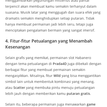
menggambarkan pegunungan misterius atau pantai
terpencil akan membuat kamu semakin terhanyut dalam
suasana. Musik latar yang menggugah dan suara efek yang
dramatis semakin menghidupkan setiap putaran. Tidak
hanya membuat permainan jadi lebih seru, tetapi juga
menciptakan pengalaman bermain yang sangat imersif.
4.
Fitur-fitur Petualangan yang Menambah
Kesenangan
Selain grafis yang memikat, permainan slot Habanero
dengan tema petualangan di
Prada4D
juga dibekali dengan
berbagai fitur yang membuat permainan semakin
mengasyikkan. Misalnya, fitur
Wild
yang bisa menggantikan
simbol lain untuk membentuk kombinasi yang menang,
atau
Scatter
yang membuka pintu menuju petualangan
lebih jauh dengan memberikan kamu
putaran gratis
.
Selain itu, beberapa permainan juga menawarkan
game