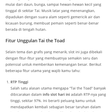
mulai dari daun, bunga, sampai hewan-hewan kecil yang
tinggal di sekitar Tai. Musik latar yang menenangkan,
dipadukan dengan suara alam seperti gemericik air dan
kicauan burung, membuat pemain seperti benar-benar
berada di tengah hutan.
Fitur Unggulan Tai the Toad
Selain tema dan grafis yang menarik, slot ini juga dibekali
dengan fitur-fitur yang membuatnya semakin seru dan
potensial untuk memberikan kemenangan besar. Berikut
beberapa fitur utama yang wajib kamu tahu:
RTP Tinggi
Salah satu alasan utama mengapa “Tai the Toad” banyak
dibicarakan dalam
info slot hari ini
adalah RTP-nya yang
tinggi, sekitar 97%. Ini berarti peluang kamu untuk
mendapatkan kembali sebagian besar taruhan dalam