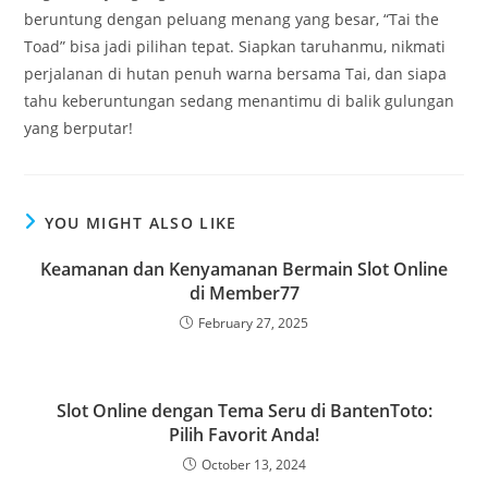
beruntung dengan peluang menang yang besar, “Tai the
Toad” bisa jadi pilihan tepat. Siapkan taruhanmu, nikmati
perjalanan di hutan penuh warna bersama Tai, dan siapa
tahu keberuntungan sedang menantimu di balik gulungan
yang berputar!
YOU MIGHT ALSO LIKE
Keamanan dan Kenyamanan Bermain Slot Online
di Member77
February 27, 2025
Slot Online dengan Tema Seru di BantenToto:
Pilih Favorit Anda!
October 13, 2024