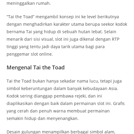
meninggalkan rumah.
“Tai the Toad” mengambil konsep ini ke level berikutnya
dengan menghadirkan karakter utama berupa seekor kodok
bernama Tai yang hidup di sebuah hutan lebat. Selain
menarik dari sisi visual, slot ini juga dikenal dengan RTP
tinggi yang tentu jadi daya tarik utama bagi para
penggemar slot online.
Mengenal Tai the Toad
Tai the Toad bukan hanya sekadar nama lucu, tetapi juga
simbol keberuntungan dalam banyak kebudayaan Asia.
Kodok sering dianggap pembawa rejeki, dan ini
diaplikasikan dengan baik dalam permainan slot ini. Grafis
yang cerah dan penuh warna membuat permainan
semakin hidup dan menyenangkan.
Desain gulungan menampilkan berbagai simbol alam,