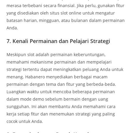
merasa terbebani secara finansial. Jika perlu, gunakan fitur
yang disediakan oleh situs slot online untuk mengatur
batasan harian, mingguan, atau bulanan dalam permainan
Anda.
7.
Kenali Permainan dan Pelajari Strategi
Meskipun slot adalah permainan keberuntungan,
memahami mekanisme permainan dan mempelajari
strategi tertentu dapat meningkatkan peluang Anda untuk
menang. Habanero menyediakan berbagai macam
permainan dengan tema dan fitur yang berbeda-beda.
Luangkan waktu untuk mencoba beberapa permainan
dalam mode demo sebelum bermain dengan uang
sungguhan. Ini akan membantu Anda memahami cara
kerja setiap fitur dan menemukan strategi yang paling
cocok untuk Anda.