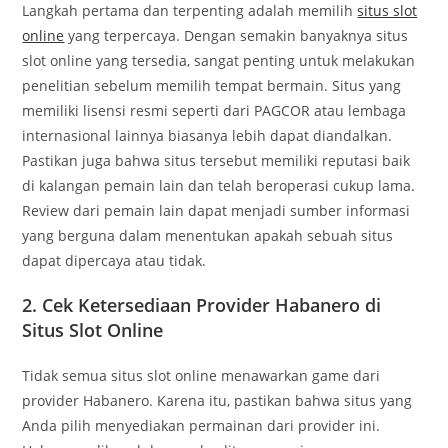
Langkah pertama dan terpenting adalah memilih
situs slot
online
yang terpercaya. Dengan semakin banyaknya situs
slot online yang tersedia, sangat penting untuk melakukan
penelitian sebelum memilih tempat bermain. Situs yang
memiliki lisensi resmi seperti dari PAGCOR atau lembaga
internasional lainnya biasanya lebih dapat diandalkan.
Pastikan juga bahwa situs tersebut memiliki reputasi baik
di kalangan pemain lain dan telah beroperasi cukup lama.
Review dari pemain lain dapat menjadi sumber informasi
yang berguna dalam menentukan apakah sebuah situs
dapat dipercaya atau tidak.
2.
Cek Ketersediaan Provider Habanero di
Situs Slot Online
Tidak semua situs slot online menawarkan game dari
provider Habanero. Karena itu, pastikan bahwa situs yang
Anda pilih menyediakan permainan dari provider ini.