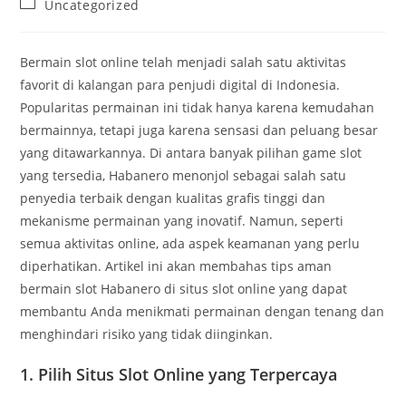
Post
Uncategorized
category:
Bermain slot online telah menjadi salah satu aktivitas
favorit di kalangan para penjudi digital di Indonesia.
Popularitas permainan ini tidak hanya karena kemudahan
bermainnya, tetapi juga karena sensasi dan peluang besar
yang ditawarkannya. Di antara banyak pilihan game slot
yang tersedia, Habanero menonjol sebagai salah satu
penyedia terbaik dengan kualitas grafis tinggi dan
mekanisme permainan yang inovatif. Namun, seperti
semua aktivitas online, ada aspek keamanan yang perlu
diperhatikan. Artikel ini akan membahas tips aman
bermain slot Habanero di situs slot online yang dapat
membantu Anda menikmati permainan dengan tenang dan
menghindari risiko yang tidak diinginkan.
1.
Pilih Situs Slot Online yang Terpercaya