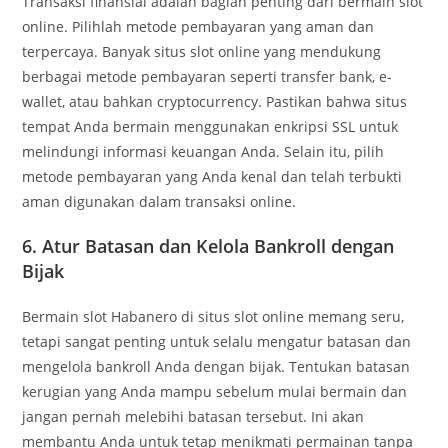
Transaksi finansial adalah bagian penting dari bermain slot
online. Pilihlah metode pembayaran yang aman dan
terpercaya. Banyak situs slot online yang mendukung
berbagai metode pembayaran seperti transfer bank, e-
wallet, atau bahkan cryptocurrency. Pastikan bahwa situs
tempat Anda bermain menggunakan enkripsi SSL untuk
melindungi informasi keuangan Anda. Selain itu, pilih
metode pembayaran yang Anda kenal dan telah terbukti
aman digunakan dalam transaksi online.
6.
Atur Batasan dan Kelola Bankroll dengan
Bijak
Bermain slot Habanero di situs slot online memang seru,
tetapi sangat penting untuk selalu mengatur batasan dan
mengelola bankroll Anda dengan bijak. Tentukan batasan
kerugian yang Anda mampu sebelum mulai bermain dan
jangan pernah melebihi batasan tersebut. Ini akan
membantu Anda untuk tetap menikmati permainan tanpa