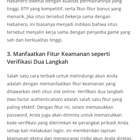
Habanero dikenal dengan kualitas permainannya yang
tinggi, RTP yang kompetitif, serta fitur-fitur bonus yang
menarik. Jika situs tersebut bekerja sama dengan
Habanero, ini biasanya menjadi indikasi bahwa situs
tersebut menjalin kerja sama dengan penyedia game yang
sah dan berkualitas tinggi.
3.
Manfaatkan Fitur Keamanan seperti
Verifikasi Dua Langkah
Salah satu cara terbaik untuk melindungi akun Anda
adalah dengan memanfaatkan fitur keamanan yang
ditawarkan oleh situs slot online. Verifikasi dua langkah
(two-factor authentication) adalah salah satu fitur yang
paling efektif. Dengan fitur ini, selain memasukkan
password, Anda juga akan diminta untuk memasukkan
kode verifikasi yang dikirimkan ke perangkat pribadi Anda
setiap kali melakukan login. Ini memberikan lapisan
keamanan ekstra dan mengurangi risiko akun Anda diretas.