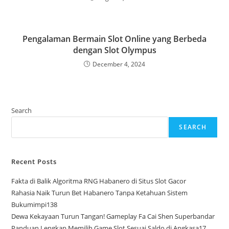
Pengalaman Bermain Slot Online yang Berbeda
dengan Slot Olympus
December 4, 2024
Search
SEARCH
Recent Posts
Fakta di Balik Algoritma RNG Habanero di Situs Slot Gacor
Rahasia Naik Turun Bet Habanero Tanpa Ketahuan Sistem
Bukumimpi138
Dewa Kekayaan Turun Tangan! Gameplay Fa Cai Shen Superbandar
Panduan Lengkap Memilih Game Slot Sesuai Saldo di Angkasa17