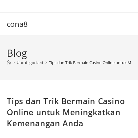
Skip
to
content
cona8
Blog
>
Uncategorized
>
Tips dan Trik Bermain Casino Online untuk Me
Tips dan Trik Bermain Casino
Online untuk Meningkatkan
Kemenangan Anda