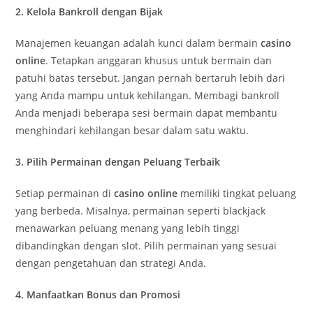
2. Kelola Bankroll dengan Bijak
Manajemen keuangan adalah kunci dalam bermain
casino
online
.
Tetapkan anggaran khusus untuk bermain dan
patuhi batas tersebut.
Jangan pernah bertaruh lebih dari
yang Anda mampu untuk kehilangan.
Membagi bankroll
Anda menjadi beberapa sesi bermain dapat membantu
menghindari kehilangan besar dalam satu waktu.
3. Pilih Permainan dengan Peluang Terbaik
Setiap permainan di
casino online
memiliki tingkat peluang
yang berbeda.
Misalnya, permainan seperti blackjack
menawarkan peluang menang yang lebih tinggi
dibandingkan dengan slot.
Pilih permainan yang sesuai
dengan pengetahuan dan strategi Anda.
4. Manfaatkan Bonus dan Promosi