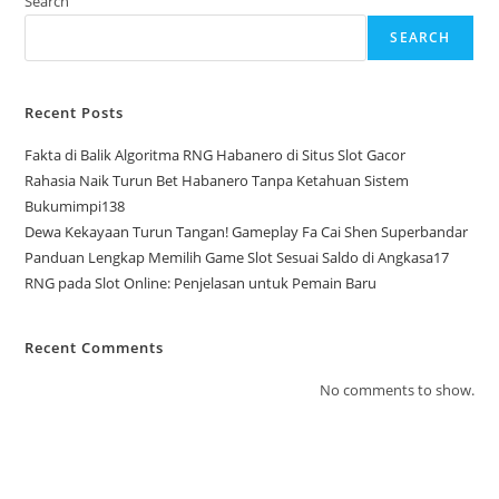
Search
SEARCH
Recent Posts
Fakta di Balik Algoritma RNG Habanero di Situs Slot Gacor
Rahasia Naik Turun Bet Habanero Tanpa Ketahuan Sistem
Bukumimpi138
Dewa Kekayaan Turun Tangan! Gameplay Fa Cai Shen Superbandar
Panduan Lengkap Memilih Game Slot Sesuai Saldo di Angkasa17
RNG pada Slot Online: Penjelasan untuk Pemain Baru
Recent Comments
No comments to show.