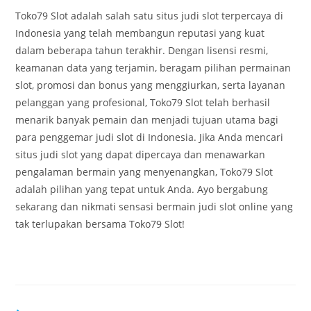
Toko79 Slot adalah salah satu situs judi slot terpercaya di
Indonesia yang telah membangun reputasi yang kuat
dalam beberapa tahun terakhir. Dengan lisensi resmi,
keamanan data yang terjamin, beragam pilihan permainan
slot, promosi dan bonus yang menggiurkan, serta layanan
pelanggan yang profesional, Toko79 Slot telah berhasil
menarik banyak pemain dan menjadi tujuan utama bagi
para penggemar judi slot di Indonesia. Jika Anda mencari
situs judi slot yang dapat dipercaya dan menawarkan
pengalaman bermain yang menyenangkan, Toko79 Slot
adalah pilihan yang tepat untuk Anda. Ayo bergabung
sekarang dan nikmati sensasi bermain judi slot online yang
tak terlupakan bersama Toko79 Slot!