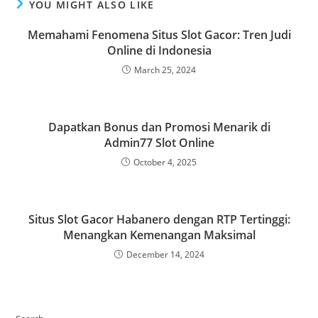
YOU MIGHT ALSO LIKE
Memahami Fenomena Situs Slot Gacor: Tren Judi
Online di Indonesia
March 25, 2024
Dapatkan Bonus dan Promosi Menarik di
Admin77 Slot Online
October 4, 2025
Situs Slot Gacor Habanero dengan RTP Tertinggi:
Menangkan Kemenangan Maksimal
December 14, 2024