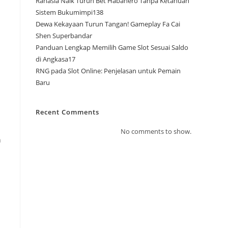
Rahasia Naik Turun Bet Habanero Tanpa Ketahuan
Sistem Bukumimpi138
Dewa Kekayaan Turun Tangan! Gameplay Fa Cai
Shen Superbandar
Panduan Lengkap Memilih Game Slot Sesuai Saldo
di Angkasa17
RNG pada Slot Online: Penjelasan untuk Pemain
Baru
Recent Comments
No comments to show.
n