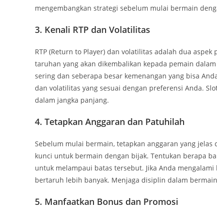
mengembangkan strategi sebelum mulai bermain deng
3. Kenali RTP dan Volatilitas
RTP (Return to Player) dan volatilitas adalah dua asp
taruhan yang akan dikembalikan kepada pemain dalam 
sering dan seberapa besar kemenangan yang bisa Anda 
dan volatilitas yang sesuai dengan preferensi Anda. S
dalam jangka panjang.
4. Tetapkan Anggaran dan Patuhilah
Sebelum mulai bermain, tetapkan anggaran yang jelas 
kunci untuk bermain dengan bijak. Tentukan berapa b
untuk melampaui batas tersebut. Jika Anda mengalami
bertaruh lebih banyak. Menjaga disiplin dalam berma
5. Manfaatkan Bonus dan Promosi