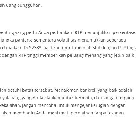
an uang sungguhan.
ek penting yang perlu Anda perhatikan. RTP menunjukkan persentase
jangka panjang, sementara volatilitas menunjukkan seberapa
dapatkan. Di SV388, pastikan untuk memilih slot dengan RTP ting
lot dengan RTP tinggi memberikan peluang menang yang lebih baik
dan patuhi batas tersebut. Manajemen bankroll yang baik adalah
anyak uang yang Anda siapkan untuk bermain, dan jangan tergoda
 kekalahan, jangan mencoba untuk mengejar kerugian dengan
in akan membantu Anda menikmati permainan tanpa tekanan.