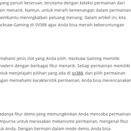
yang penuh keseruan, terutama dengan koleksi permainan dari
sain menarik. Namun, untuk meraih kemenangan dalam permainan
 membantu meningkatkan peluang menang. Dalam artikel ini, kita
Hacksaw Gaming di SV388 agar Anda bisa meraih keberuntungan
ahami jenis slot yang Anda pilih. Hacksaw Gaming memiliki
 modern dengan berbagai fitur menarik. Setiap permainan memiliki
uk menjelajahi pilihan yang ada di
sv388
, dan pilih permainan
engan memahami karakteristik permainan, Anda bisa merencanaka
h adanya fitur demo yang memungkinkan Anda mencoba permainan
 sempurna untuk merasakan mekanisme permainan, mengenal fitur
ntuk Anda. Dengan bermain dalam mode demo, Anda bisa