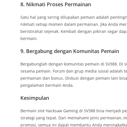
8. Nikmati Proses Permainan
Satu hal yang sering dilupakan pemain adalah pentingn
nikmati setiap momen dalam permainan. Jika Anda mera
beristirahat sejenak. Kembali dengan pikiran segar d
bermain.
9. Bergabung dengan Komunitas Pemain
Bergabunglah dengan komunitas pemain di SV388. Di sin
sesama pemain. Forum dan grup media sosial adalah te
permainan dan bonus. Diskusi dengan pemain lain bi
pengalaman bermain Anda.
Kesimpulan
Bermain slot Hacksaw Gaming di SV388 bisa menjadi pe
strategi yang tepat. Dari memahami jenis permainan,
promosi, semua ini dapat membantu Anda meningkatka