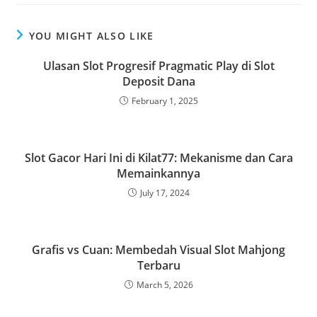
YOU MIGHT ALSO LIKE
Ulasan Slot Progresif Pragmatic Play di Slot
Deposit Dana
February 1, 2025
Slot Gacor Hari Ini di Kilat77: Mekanisme dan Cara
Memainkannya
July 17, 2024
Grafis vs Cuan: Membedah Visual Slot Mahjong
Terbaru
March 5, 2026