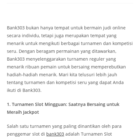
Bank303 bukan hanya tempat untuk bermain judi online
secara individu, tetapi juga merupakan tempat yang
menarik untuk mengikuti berbagai turnamen dan kompetisi
seru. Dengan beragam permainan yang ditawarkan,
Bank303 menyelenggarakan turnamen reguler yang
menarik ribuan pemain untuk bersaing memperebutkan
hadiah-hadiah menarik. Mari kita telusuri lebih jauh
tentang turnamen dan kompetisi seru yang dapat Anda
ikuti di Bank303.
1. Turnamen Slot Mingguan: Saatnya Bersaing untuk
Meraih Jackpot
Salah satu turnamen yang paling dinantikan oleh para
penggemar slot di
bank303
adalah Turnamen Slot