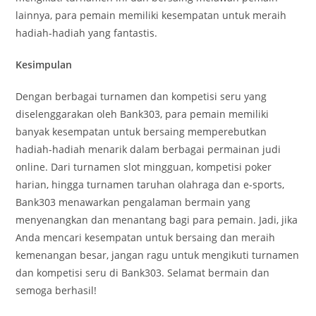
lainnya, para pemain memiliki kesempatan untuk meraih
hadiah-hadiah yang fantastis.
Kesimpulan
Dengan berbagai turnamen dan kompetisi seru yang
diselenggarakan oleh Bank303, para pemain memiliki
banyak kesempatan untuk bersaing memperebutkan
hadiah-hadiah menarik dalam berbagai permainan judi
online. Dari turnamen slot mingguan, kompetisi poker
harian, hingga turnamen taruhan olahraga dan e-sports,
Bank303 menawarkan pengalaman bermain yang
menyenangkan dan menantang bagi para pemain. Jadi, jika
Anda mencari kesempatan untuk bersaing dan meraih
kemenangan besar, jangan ragu untuk mengikuti turnamen
dan kompetisi seru di Bank303. Selamat bermain dan
semoga berhasil!