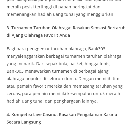
meraih posisi tertinggi di papan peringkat dan
memenangkan hadiah uang tunai yang menggiurkan.
3. Turnamen Taruhan Olahraga: Rasakan Sensasi Bertaruh
di Ajang Olahraga Favorit Anda
Bagi para penggemar taruhan olahraga, Bank303
menyelenggarakan berbagai turnamen taruhan olahraga
yang menarik. Dari sepak bola, basket, hingga tenis,
Bank303 menawarkan turnamen di berbagai ajang
olahraga populer di seluruh dunia. Dengan memilih tim
atau pemain favorit mereka dan memasang taruhan yang
cerdas, para pemain memiliki kesempatan untuk meraih
hadiah uang tunai dan penghargaan lainnya.
4. Kompetisi Live Casino: Rasakan Pengalaman Kasino
Secara Langsung