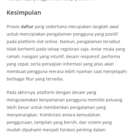
Kesimpulan
Proses
daftar
yang sederhana merupakan langkah awal
untuk menciptakan pengalaman pengguna yang positif
pada platform slot online. Namun, pengalaman tersebut
tidak berhenti pada tahap registrasi saja. Antar muka yang
ramah, navigasi yang intuitif, desain responsif, performa
yang cepat, serta penyajian informasi yang jelas akan
membuat pengguna merasa lebih nyaman saat menjelajahi
berbagai fitur yang tersedia.
Pada akhirnya, platform dengan desain yang
mengutamakan kenyamanan pengguna memiliki peluang
lebih besar untuk memberikan pengalaman yang
menyenangkan. Kombinasi antara kemudahan
penggunaan, tampilan yang bersih, dan sistem yang
mudah dipahami menjadi fondasi penting dalam