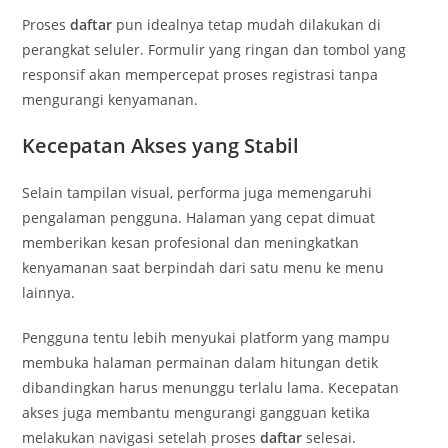
Proses
daftar
pun idealnya tetap mudah dilakukan di
perangkat seluler. Formulir yang ringan dan tombol yang
responsif akan mempercepat proses registrasi tanpa
mengurangi kenyamanan.
Kecepatan Akses yang Stabil
Selain tampilan visual, performa juga memengaruhi
pengalaman pengguna. Halaman yang cepat dimuat
memberikan kesan profesional dan meningkatkan
kenyamanan saat berpindah dari satu menu ke menu
lainnya.
Pengguna tentu lebih menyukai platform yang mampu
membuka halaman permainan dalam hitungan detik
dibandingkan harus menunggu terlalu lama. Kecepatan
akses juga membantu mengurangi gangguan ketika
melakukan navigasi setelah proses
daftar
selesai.