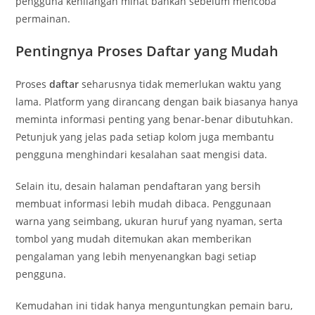
pengguna kehilangan minat bahkan sebelum mencoba
permainan.
Pentingnya Proses Daftar yang Mudah
Proses
daftar
seharusnya tidak memerlukan waktu yang
lama. Platform yang dirancang dengan baik biasanya hanya
meminta informasi penting yang benar-benar dibutuhkan.
Petunjuk yang jelas pada setiap kolom juga membantu
pengguna menghindari kesalahan saat mengisi data.
Selain itu, desain halaman pendaftaran yang bersih
membuat informasi lebih mudah dibaca. Penggunaan
warna yang seimbang, ukuran huruf yang nyaman, serta
tombol yang mudah ditemukan akan memberikan
pengalaman yang lebih menyenangkan bagi setiap
pengguna.
Kemudahan ini tidak hanya menguntungkan pemain baru,