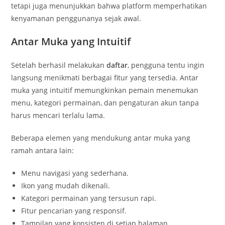
tetapi juga menunjukkan bahwa platform memperhatikan
kenyamanan penggunanya sejak awal.
Antar Muka yang Intuitif
Setelah berhasil melakukan
daftar
, pengguna tentu ingin
langsung menikmati berbagai fitur yang tersedia. Antar
muka yang intuitif memungkinkan pemain menemukan
menu, kategori permainan, dan pengaturan akun tanpa
harus mencari terlalu lama.
Beberapa elemen yang mendukung antar muka yang
ramah antara lain:
Menu navigasi yang sederhana.
Ikon yang mudah dikenali.
Kategori permainan yang tersusun rapi.
Fitur pencarian yang responsif.
Tampilan yang konsisten di setiap halaman.