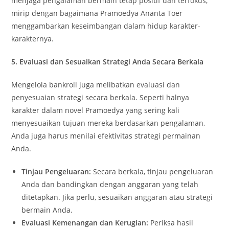
menjaga pengalaman bermain tetap positif dan terfokus,
mirip dengan bagaimana Pramoedya Ananta Toer
menggambarkan keseimbangan dalam hidup karakter-
karakternya.
5. Evaluasi dan Sesuaikan Strategi Anda Secara Berkala
Mengelola bankroll juga melibatkan evaluasi dan
penyesuaian strategi secara berkala. Seperti halnya
karakter dalam novel Pramoedya yang sering kali
menyesuaikan tujuan mereka berdasarkan pengalaman,
Anda juga harus menilai efektivitas strategi permainan
Anda.
Tinjau Pengeluaran:
Secara berkala, tinjau pengeluaran
Anda dan bandingkan dengan anggaran yang telah
ditetapkan. Jika perlu, sesuaikan anggaran atau strategi
bermain Anda.
Evaluasi Kemenangan dan Kerugian:
Periksa hasil