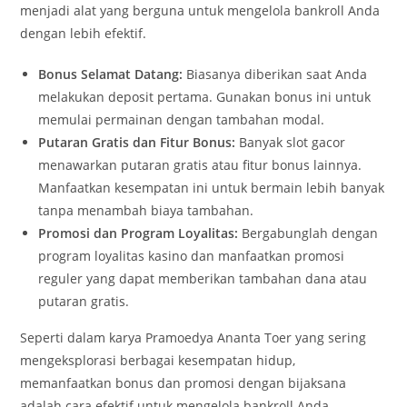
menjadi alat yang berguna untuk mengelola bankroll Anda
dengan lebih efektif.
Bonus Selamat Datang:
Biasanya diberikan saat Anda
melakukan deposit pertama. Gunakan bonus ini untuk
memulai permainan dengan tambahan modal.
Putaran Gratis dan Fitur Bonus:
Banyak slot gacor
menawarkan putaran gratis atau fitur bonus lainnya.
Manfaatkan kesempatan ini untuk bermain lebih banyak
tanpa menambah biaya tambahan.
Promosi dan Program Loyalitas:
Bergabunglah dengan
program loyalitas kasino dan manfaatkan promosi
reguler yang dapat memberikan tambahan dana atau
putaran gratis.
Seperti dalam karya Pramoedya Ananta Toer yang sering
mengeksplorasi berbagai kesempatan hidup,
memanfaatkan bonus dan promosi dengan bijaksana
adalah cara efektif untuk mengelola bankroll Anda.