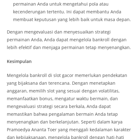
permainan Anda untuk mengetahui pola atau
kecenderungan tertentu. Ini dapat membantu Anda
membuat keputusan yang lebih baik untuk masa depan.
Dengan mengevaluasi dan menyesuaikan strategi
permainan Anda, Anda dapat mengelola bankroll dengan
lebih efektif dan menjaga permainan tetap menyenangkan.
Kesimpulan
Mengelola bankroll di slot gacor memerlukan pendekatan
yang bijaksana dan terencana. Dengan menetapkan
anggaran, memilih slot yang sesuai dengan volatilitas,
memanfaatkan bonus, mengatur waktu bermain, dan
mengevaluasi strategi secara berkala, Anda dapat
memastikan bahwa pengalaman bermain Anda tetap
menyenangkan dan berkelanjutan. Seperti dalam karya
Pramoedya Ananta Toer yang menggali kedalaman karakter
dan kebijaksanaan, mengelola bankroll dengan hati-hati