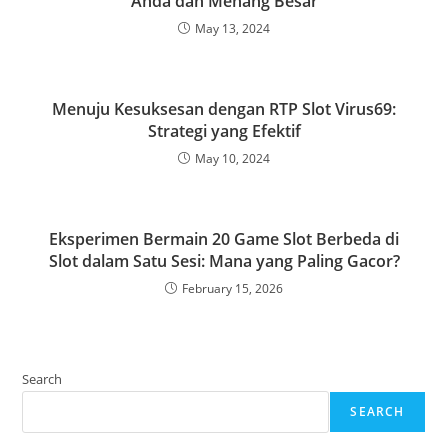
Anda dan Menang Besar
May 13, 2024
Menuju Kesuksesan dengan RTP Slot Virus69:
Strategi yang Efektif
May 10, 2024
Eksperimen Bermain 20 Game Slot Berbeda di
Slot dalam Satu Sesi: Mana yang Paling Gacor?
February 15, 2026
Search
SEARCH