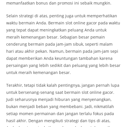
memanfaatkan bonus dan promosi ini sebaik mungkin.
Selain strategi di atas, penting juga untuk memperhatikan
waktu bermain Anda. Bermain slot online gacor pada waktu
yang tepat dapat meningkatkan peluang Anda untuk
meraih kemenangan besar. Sebagian besar pemain
cenderung bermain pada jam-jam sibuk, seperti malam
hari atau akhir pekan. Namun, bermain pada jam-jam sepi
dapat memberikan Anda keuntungan tambahan karena
persaingan yang lebih sedikit dan peluang yang lebih besar
untuk meraih kemenangan besar.
Terakhir, tetapi tidak kalah pentingnya, jangan pernah lupa
untuk bersenang-senang saat bermain slot online gacor.
Judi seharusnya menjadi hiburan yang menyenangkan,
bukan menjadi beban yang membebani. Jadi, nikmatilah
setiap momen permainan dan jangan terlalu fokus pada
hasil akhir. Dengan mengikuti strategi dan tips di atas,